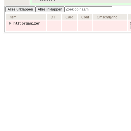
Alles uitklappen
Alles inklappen
Item
DT
Card
Conf
Omschrijving
hl7:organizer
i