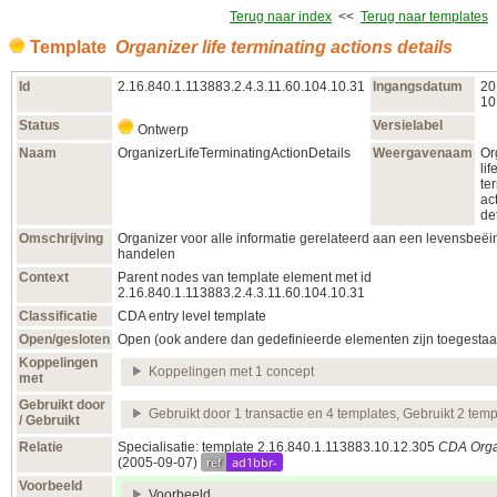
Terug naar index
<<
Terug naar templates
Template
Organizer life terminating actions details
Id
2.16.840.1.113883.2.4.3.11.60.104.10.31
Ingangsdatum
20
10
Status
Versielabel
Ontwerp
Naam
OrganizerLifeTerminatingActionDetails
Weergavenaam
Or
lif
te
ac
de
Omschrijving
Organizer voor alle informatie gerelateerd aan een levensbeë
handelen
Context
Parent nodes van template element met id
2.16.840.1.113883.2.4.3.11.60.104.10.31
Classificatie
CDA entry level template
Open/gesloten
Open (ook andere dan gedefinieerde elementen zijn toegestaa
Koppelingen
Koppelingen met 1 concept
met
Gebruikt door
Gebruikt door 1 transactie en 4 templates, Gebruikt 2 temp
/ Gebruikt
Relatie
Specialisatie: template 2.16.840.1.113883.10.12.305
CDA Orga
ref
ad1bbr-
(2005‑09‑07)
Voorbeeld
Voorbeeld