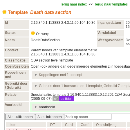
Terug naar index
<<
Terug naar templates
Template
Death data section
Id
2.16.840.1.113883.2.4.3.11.60.104.10.36
Ingangsdatum
20
16
Status
Versielabel
Ontwerp
Naam
DeathDataSection
Weergavenaam
De
se
Context
Parent nodes van template element met id
2.16.840.1.113883.2.4.3.11.60.104.10.36
Classificatie
CDA section level template
Open/gesloten
Open (ook andere dan gedefinieerde elementen zijn toegestaa
Koppelingen
Koppelingen met 1 concept
met
Gebruikt door
Gebruikt door 1 transactie en 1 template, Gebruikt 7 templ
/ Gebruikt
Relatie
Specialisatie: template 2.16.840.1.113883.10.12.201
CDA Sect
ref
ad1bbr-
(2005‑09‑07)
Voorbeeld
Voorbeeld
Alles uitklappen
Alles inklappen
Item
DT
Card
Conf
Omschrijving