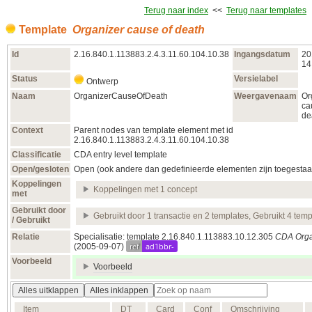
Terug naar index
<<
Terug naar templates
Template
Organizer cause of death
Id
2.16.840.1.113883.2.4.3.11.60.104.10.38
Ingangsdatum
20
14
Status
Versielabel
Ontwerp
Naam
OrganizerCauseOfDeath
Weergavenaam
Or
ca
de
Context
Parent nodes van template element met id
2.16.840.1.113883.2.4.3.11.60.104.10.38
Classificatie
CDA entry level template
Open/gesloten
Open (ook andere dan gedefinieerde elementen zijn toegestaa
Koppelingen
Koppelingen met 1 concept
met
Gebruikt door
Gebruikt door 1 transactie en 2 templates, Gebruikt 4 temp
/ Gebruikt
Relatie
Specialisatie: template 2.16.840.1.113883.10.12.305
CDA Orga
ref
ad1bbr-
(2005‑09‑07)
Voorbeeld
Voorbeeld
Alles uitklappen
Alles inklappen
Item
DT
Card
Conf
Omschrijving