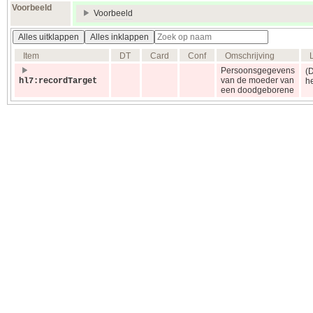
Voorbeeld
Voorbeeld
Alles uitklappen
Alles inklappen
Item
DT
Card
Conf
Omschrijving
Persoonsgegevens
(
van de moeder van
hl7:recordTarget
he
een doodgeborene