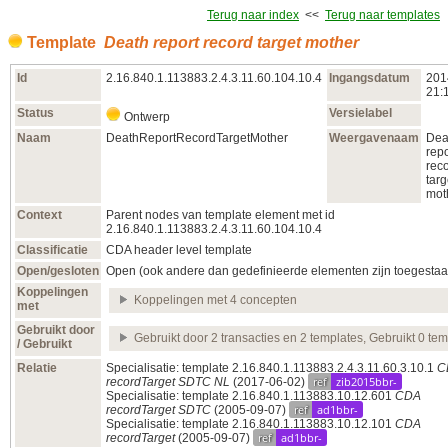
Terug naar index
<<
Terug naar templates
Template
Death report record target mother
Id
2.16.840.1.113883.2.4.3.11.60.104.10.4
Ingangsdatum
201
21:
Status
Versielabel
Ontwerp
Naam
DeathReportRecordTargetMother
Weergavenaam
Dea
repo
rec
targ
mot
Context
Parent nodes van template element met id
2.16.840.1.113883.2.4.3.11.60.104.10.4
Classificatie
CDA header level template
Open/gesloten
Open (ook andere dan gedefinieerde elementen zijn toegestaa
Koppelingen
Koppelingen met 4 concepten
met
Gebruikt door
Gebruikt door 2 transacties en 2 templates, Gebruikt 0 te
/ Gebruikt
Relatie
Specialisatie: template 2.16.840.1.113883.2.4.3.11.60.3.10.1
C
ref
zib2015bbr-
recordTarget SDTC NL
(2017‑06‑02)
Specialisatie: template 2.16.840.1.113883.10.12.601
CDA
ref
ad1bbr-
recordTarget SDTC
(2005‑09‑07)
Specialisatie: template 2.16.840.1.113883.10.12.101
CDA
ref
ad1bbr-
recordTarget
(2005‑09‑07)