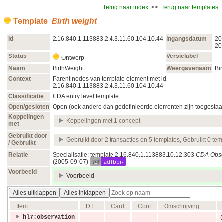
Terug naar index
<<
Terug naar templates
Template
Birth weight
Id
2.16.840.1.113883.2.4.3.11.60.104.10.44
Ingangsdatum
20
20
Status
Versielabel
Ontwerp
Naam
BirthWeight
Weergavenaam
Bi
Context
Parent nodes van template element met id
2.16.840.1.113883.2.4.3.11.60.104.10.44
Classificatie
CDA entry level template
Open/gesloten
Open (ook andere dan gedefinieerde elementen zijn toegestaa
Koppelingen
Koppelingen met 1 concept
met
Gebruikt door
Gebruikt door 2 transacties en 5 templates, Gebruikt 0 te
/ Gebruikt
Relatie
Specialisatie: template 2.16.840.1.113883.10.12.303
CDA Obse
ref
ad1bbr-
(2005‑09‑07)
Voorbeeld
Voorbeeld
Alles uitklappen
Alles inklappen
Item
DT
Card
Conf
Omschrijving
hl7:observation