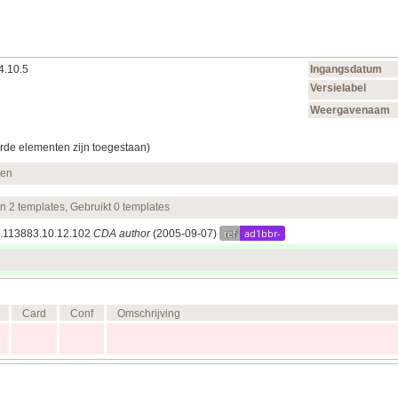
4.10.5
Ingangsdatum
Versielabel
Weergavenaam
rde elementen zijn toegestaan)
ten
en 2 templates, Gebruikt 0 templates
ref
ad1bbr-
.1.113883.10.12.102
CDA author
(2005‑09‑07)
Card
Conf
Omschrijving