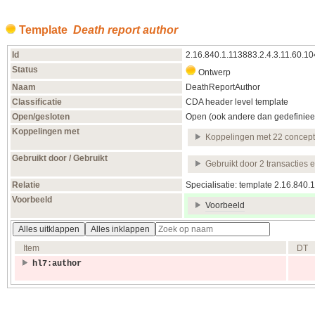
Template
Death report author
Id
2.16.840.1.113883.2.4.3.11.60.10
Status
Ontwerp
Naam
DeathReportAuthor
Classificatie
CDA header level template
Open/gesloten
Open (ook andere dan gedefiniee
Koppelingen met
Koppelingen met 22 concep
Gebruikt door / Gebruikt
Gebruikt door 2 transacties 
Relatie
Specialisatie: template 2.16.840
Voorbeeld
Voorbeeld
Alles uitklappen
Alles inklappen
Item
DT
hl7:author