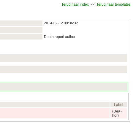
Terug naar index
<<
Terug naar templates
2014‑02‑12 09:36:32
Death report author
Label
(Dea
hor)