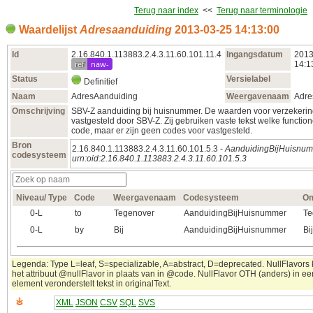
Terug naar index
<<
Terug naar terminologie
Waardelijst
Adresaanduiding
2013‑03‑25 14:13:00
Id
2.16.840.1.113883.2.4.3.11.60.101.11.4
Ingangsdatum
2013
ref
naw-
14:1
Status
Versielabel
Definitief
Naam
AdresAanduiding
Weergavenaam
Adre
Omschrijving
SBV-Z aanduiding bij huisnummer. De waarden voor verzekering
vastgesteld door SBV-Z. Zij gebruiken vaste tekst welke function
code, maar er zijn geen codes voor vastgesteld.
Bron
2.16.840.1.113883.2.4.3.11.60.101.5.3 -
AanduidingBijHuisnu
codesysteem
urn:oid:2.16.840.1.113883.2.4.3.11.60.101.5.3
Niveau/ Type
Code
Weergavenaam
Codesysteem
Om
0‑L
to
Tegenover
AanduidingBijHuisnummer
Te
0‑L
by
Bij
AanduidingBijHuisnummer
Bij
Legenda: Type L=leaf, S=specializable, A=abstract, D=deprecated. NullFlavors
het attribuut @nullFlavor in plaats van in @code. NullFlavor OTH (anders) in 
element veronderstelt tekst in originalText.
XML
JSON
CSV
SQL
SVS