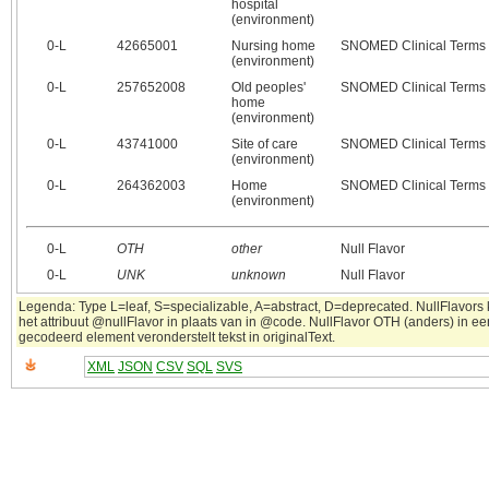
hospital
(environment)
0‑L
42665001
Nursing home
SNOMED Clinical Terms
(environment)
0‑L
257652008
Old peoples'
SNOMED Clinical Terms
home
(environment)
0‑L
43741000
Site of care
SNOMED Clinical Terms
(environment)
0‑L
264362003
Home
SNOMED Clinical Terms
(environment)
0‑L
OTH
other
Null Flavor
0‑L
UNK
unknown
Null Flavor
Legenda: Type L=leaf, S=specializable, A=abstract, D=deprecated. NullFlavors
het attribuut @nullFlavor in plaats van in @code. NullFlavor OTH (anders) in ee
gecodeerd element veronderstelt tekst in originalText.
XML
JSON
CSV
SQL
SVS