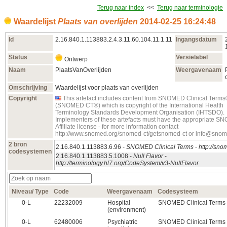
Terug naar index
<<
Terug naar terminologie
Waardelijst
Plaats van overlijden
2014‑02‑25 16:24:48
Id
2.16.840.1.113883.2.4.3.11.60.104.11.1.11
Ingangsdatum
Status
Versielabel
Ontwerp
Naam
PlaatsVanOverlijden
Weergavenaam
Omschrijving
Waardelijst voor plaats van overlijden
Copyright
This artefact includes content from SNOMED Clinical Term
(SNOMED CT®) which is copyright of the International Health
Terminology Standards Development Organisation (IHTSDO).
Implementers of these artefacts must have the appropriate 
Affiliate license - for more information contact
http://www.snomed.org/snomed-ct/getsnomed-ct or info@snom
2 bron
2.16.840.1.113883.6.96 -
SNOMED Clinical Terms
-
http://sno
codesystemen
2.16.840.1.113883.5.1008 -
Null Flavor
-
http://terminology.hl7.org/CodeSystem/v3-NullFlavor
Niveau/ Type
Code
Weergavenaam
Codesysteem
0‑L
22232009
Hospital
SNOMED Clinical Terms
(environment)
0‑L
62480006
Psychiatric
SNOMED Clinical Terms