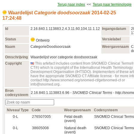
Terug naar index
<<
Terug naar terminologie
Waardelijst
Categorie doodsoorzaak
2014‑02‑25
17:24:48
Id
2.16.840.1.113883.2.4.3.11.60.104.11.1.12
Ingangsdatum
2
1
Status
Versielabel
Ontwerp
Naam
CategorieDoodsoorzaak
Weergavenaam
C
d
Omschrijving
Waardelijst voor categorie doodsoorzaak
Copyright
This artefact includes content from SNOMED Clinical Term
CT®) which is copyright of the International Health Terminolog
Development Organisation (IHTSDO). Implementers of these art
have the appropriate SNOMED CT Affiliate license - for more in
contact http://www.snomed.org/snomed-ct/getsnomed-ct or
info@snomed.org.
Bron
2.16.840.1.113883.6.96 -
SNOMED Clinical Terms
-
http://snome
codesysteem
Niveau/ Type
Code
Weergavenaam
Codesysteem
0‑L
276507005
Fetal death
SNOMED Clinical Terms
(event)
0‑L
38605008
Natural death
SNOMED Clinical Terms
(event)