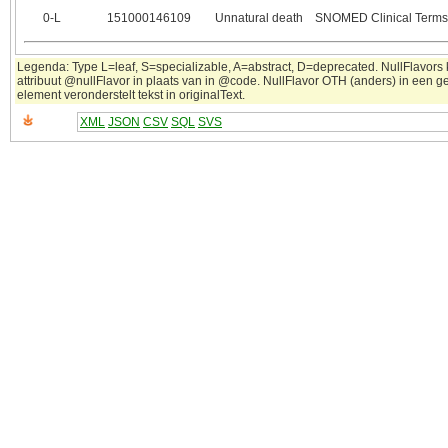
0‑L
151000146109
Unnatural death
SNOMED Clinical Terms
Legenda: Type L=leaf, S=specializable, A=abstract, D=deprecated. NullFlavors
attribuut @nullFlavor in plaats van in @code. NullFlavor OTH (anders) in een 
element veronderstelt tekst in originalText.
XML
JSON
CSV
SQL
SVS