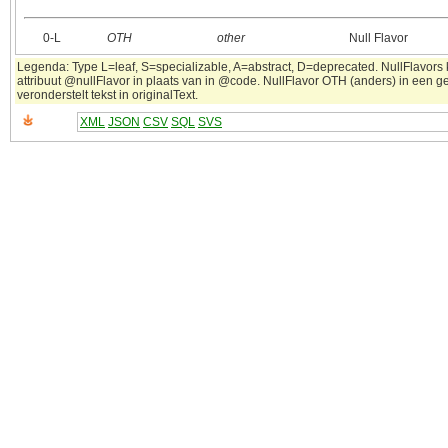
0‑L
OTH
other
Null Flavor
Legenda: Type L=leaf, S=specializable, A=abstract, D=deprecated. NullFlavors
attribuut @nullFlavor in plaats van in @code. NullFlavor OTH (anders) in een 
veronderstelt tekst in originalText.
XML
JSON
CSV
SQL
SVS