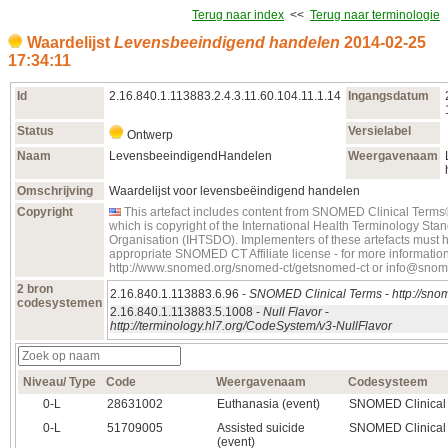
Terug naar index
<<
Terug naar terminologie
Waardelijst
Levensbeeindigend handelen
2014‑02‑25
17:34:11
Id
2.16.840.1.113883.2.4.3.11.60.104.11.1.14
Ingangsdatum
Status
Versielabel
Ontwerp
Naam
LevensbeeindigendHandelen
Weergavenaam
Omschrijving
Waardelijst voor levensbeëindigend handelen
Copyright
This artefact includes content from SNOMED Clinical Te
which is copyright of the International Health Terminology S
Organisation (IHTSDO). Implementers of these artefacts must 
appropriate SNOMED CT Affiliate license - for more informatio
http://www.snomed.org/snomed-ct/getsnomed-ct or info@snom
2 bron
2.16.840.1.113883.6.96 -
SNOMED Clinical Terms
-
http://sno
codesystemen
2.16.840.1.113883.5.1008 -
Null Flavor
-
http://terminology.hl7.org/CodeSystem/v3-NullFlavor
Niveau/ Type
Code
Weergavenaam
Codesysteem
0‑L
28631002
Euthanasia (event)
SNOMED Clinical
0‑L
51709005
Assisted suicide
SNOMED Clinical
(event)