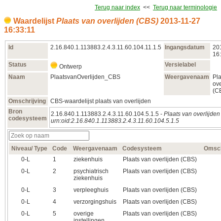
Terug naar index
<<
Terug naar terminologie
Waardelijst
Plaats van overlijden (CBS)
2013‑11‑27
16:33:11
Id
2.16.840.1.113883.2.4.3.11.60.104.11.1.5
Ingangsdatum
20
16
Status
Versielabel
Ontwerp
Naam
PlaatsvanOverlijden_CBS
Weergavenaam
Pl
ove
(C
Omschrijving
CBS-waardelijst plaats van overlijden
Bron
2.16.840.1.113883.2.4.3.11.60.104.5.1.5 -
Plaats van overlijde
codesysteem
urn:oid:2.16.840.1.113883.2.4.3.11.60.104.5.1.5
Niveau/ Type
Code
Weergavenaam
Codesysteem
Omsch
0‑L
1
ziekenhuis
Plaats van overlijden (CBS)
0‑L
2
psychiatrisch
Plaats van overlijden (CBS)
ziekenhuis
0‑L
3
verpleeghuis
Plaats van overlijden (CBS)
0‑L
4
verzorgingshuis
Plaats van overlijden (CBS)
0‑L
5
overige
Plaats van overlijden (CBS)
instellingen