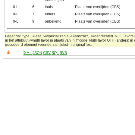
0‑L
6
thuis
Plaats van overlijden (CBS)
0‑L
7
elders
Plaats van overlijden (CBS)
0‑L
9
onbekend
Plaats van overlijden (CBS)
Legenda: Type L=leaf, S=specializable, A=abstract, D=deprecated. NullFlavor
in het attribuut @nullFlavor in plaats van in @code. NullFlavor OTH (anders) in
gecodeerd element veronderstelt tekst in originalText.
XML
JSON
CSV
SQL
SVS