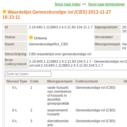
Terug naar index
<<
Terug naar terminologie
Waardelijst
Geneeskundige rol (CBS)
2013‑11‑27
16:33:11
Id
2.16.840.1.113883.2.4.3.11.60.104.11.1.7
Ingangsdatum
20
16
Status
Versielabel
Ontwerp
Naam
GeneeskundigeRol_CBS
Weergavenaam
Ge
rol
Omschrijving
CBS-waardelijst voor geneeskundige rol
Bron
2.16.840.1.113883.2.4.3.11.60.104.5.1.7 -
Geneeskundige rol (
codesysteem
urn:oid:2.16.840.1.113883.2.4.3.11.60.104.5.1.7
Niveau/ Type
Code
Weergavenaam
Codesysteem
O
0‑L
1
vaste huisarts
Geneeskundige rol (CBS)
van overledene
of huisarts in
dezelfde
groepspraktijk
0‑L
2
waarnemend
Geneeskundige rol (CBS)
huisarts
0‑L
3
dienstdoende
Geneeskundige rol (CBS)
arts