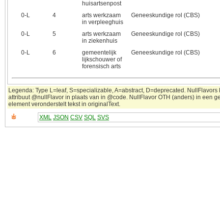
huisartsenpost
0‑L
4
arts werkzaam
Geneeskundige rol (CBS)
in verpleeghuis
0‑L
5
arts werkzaam
Geneeskundige rol (CBS)
in ziekenhuis
0‑L
6
gemeentelijk
Geneeskundige rol (CBS)
lijkschouwer of
forensisch arts
Legenda: Type L=leaf, S=specializable, A=abstract, D=deprecated. NullFlavors
attribuut @nullFlavor in plaats van in @code. NullFlavor OTH (anders) in een 
element veronderstelt tekst in originalText.
XML
JSON
CSV
SQL
SVS