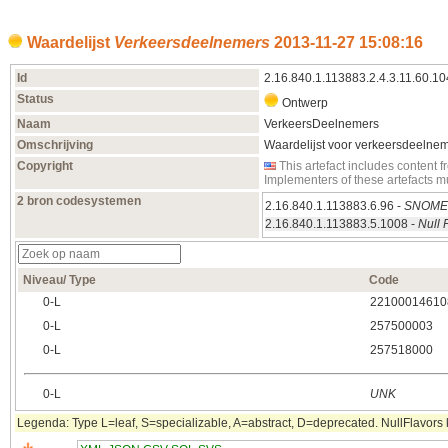
Waardelijst
Verkeersdeelnemers
2013‑11‑27 15:08:16
Id
2.16.840.1.113883.2.4.3.11.60.10
Status
Ontwerp
Naam
VerkeersDeelnemers
Omschrijving
Waardelijst voor verkeersdeelne
Copyright
This artefact includes conten
Implementers of these artefacts 
2 bron codesystemen
2.16.840.1.113883.6.96 -
SNOMED
2.16.840.1.113883.5.1008 -
Null 
Niveau/ Type
Code
0‑L
22100014610
0‑L
257500003
0‑L
257518000
0‑L
UNK
Legenda: Type L=leaf, S=specializable, A=abstract, D=deprecated. NullFlavors k