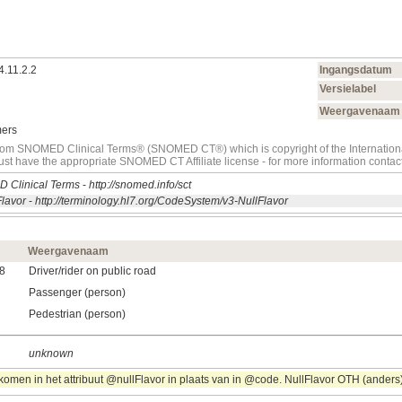
4.11.2.2
Ingangsdatum
Versielabel
Weergavenaam
mers
t from SNOMED Clinical Terms® (SNOMED CT®) which is copyright of the Internati
must have the appropriate SNOMED CT Affiliate license - for more information con
 Clinical Terms
-
http://snomed.info/sct
Flavor
-
http://terminology.hl7.org/CodeSystem/v3-NullFlavor
Weergavenaam
8
Driver/rider on public road
Passenger (person)
Pedestrian (person)
unknown
omen in het attribuut @nullFlavor in plaats van in @code. NullFlavor OTH (anders) 