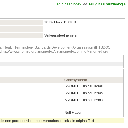
Terug naar index
<<
Terug naar terminologie
2013‑11‑27 15:08:16
Verkeersdeelnemers
onal Health Terminology Standards Development Organisation (IHTSDO).
tact http://www.snomed.org/snomed-ct/getsnomed-ct or info@snomed.org.
Codesysteem
SNOMED Clinical Terms
SNOMED Clinical Terms
SNOMED Clinical Terms
Null Flavor
in een gecodeerd element veronderstelt tekst in originalText.