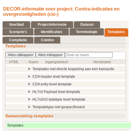
DECOR-informatie voor project: Contra-indicaties en
overgevoeligheden (cio-)
Voorblad
Projectinformatie
Dataset
Scenario's
Identificaties
Terminologie
Templates
Compilatie
Colofon
Templates
Alles uitklappen
Alles inklappen
HTML
Naam
Ingangsdatum
Versielabel
Templates met directe koppeling aan een transactie
CDA header level template
CDA entry level template
HL7v3 Payload level template
HL7v2/v3 datatype level template
Templatetype niet gespecificeerd
Samenvatting templates
Templates