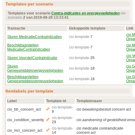
Templates per scenario
Templates voor scenario
Contra-indicaties en overgevoeligheden
cio-
scenario-
2 van 2019‑08‑28 13:33:41
Transactie
Gekoppelde template
Link
cio M
Sturen MedicatieContraIndicaties
cio-template-
7
Orga
Beschikbaarstellen
cio M
cio-template-
7
MedicatieContraIndicaties
Orga
cio V
Sturen VoorstelContraIndicatie
cio-template-
35
Orga
Sturen
cio 
cio-template-
18
Geneesmiddelovergevoeligheden
Orga
Beschikbaarstellen
cio 
cio-template-
18
Geneesmiddelovergevoeligheden
Orga
Itemlabels per template
Label
Template-id
Templatenaam
cio-template-
cio_bb_concern_act
cio bewakingsbesluit concern act
8
cio-template-
cio_condition_severity
cio aandoening of gesteldheid erns
29
cio-template-
cio medicatie contraindicatie
cio_mci_concern_act
14
concern act