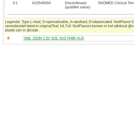
0‑L
410546004
Discontinued
SNOMED Clinical Ter
(qualifier value)
Legenda: Type L=leaf, S=specializable, A=abstract, D=deprecated. NullFlavor 
veronderstelt tekst in originalText. HL7v3: NullFlavors komen in het attribuut @n
plaats van in @code.
XML
JSON
CSV
SQL
SVS
FHIR (4.0)