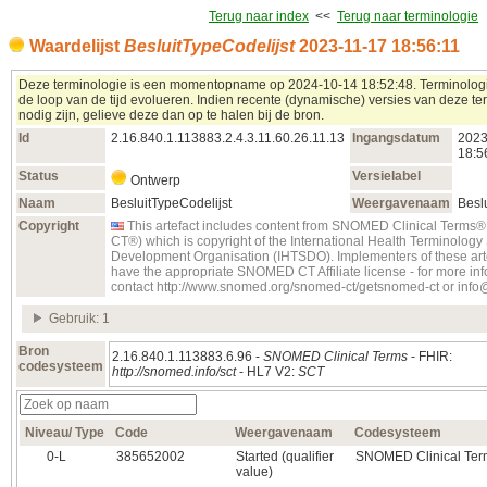
Terug naar index
<<
Terug naar terminologie
Waardelijst
BesluitTypeCodelijst
2023‑11‑17 18:56:11
Deze terminologie is een momentopname op 2024‑10‑14 18:52:48. Terminolog
de loop van de tijd evolueren. Indien recente (dynamische) versies van deze te
nodig zijn, gelieve deze dan op te halen bij de bron.
Id
2.16.840.1.113883.2.4.3.11.60.26.11.13
Ingangsdatum
2023
18:5
Status
Versielabel
Ontwerp
Naam
BesluitTypeCodelijst
Weergavenaam
Besl
Copyright
This artefact includes content from SNOMED Clinical Term
CT®) which is copyright of the International Health Terminolog
Development Organisation (IHTSDO). Implementers of these art
have the appropriate SNOMED CT Affiliate license - for more in
contact http://www.snomed.org/snomed-ct/getsnomed-ct or inf
Gebruik: 1
Bron
2.16.840.1.113883.6.96 -
SNOMED Clinical Terms
- FHIR:
codesysteem
http://snomed.info/sct
- HL7 V2:
SCT
Niveau/ Type
Code
Weergavenaam
Codesysteem
0‑L
385652002
Started (qualifier
SNOMED Clinical Ter
value)