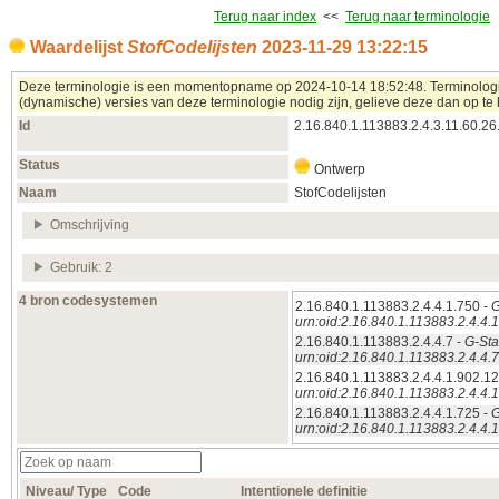
Terug naar index
<<
Terug naar terminologie
Waardelijst
StofCodelijsten
2023‑11‑29 13:22:15
Deze terminologie is een momentopname op 2024‑10‑14 18:52:48. Terminologieë
(dynamische) versies van deze terminologie nodig zijn, gelieve deze dan op te 
Id
2.16.840.1.113883.2.4.3.11.60.26
Status
Ontwerp
Naam
StofCodelijsten
Omschrijving
Gebruik: 2
4 bron codesystemen
2.16.840.1.113883.2.4.4.1.750 -
G
urn:oid:2.16.840.1.113883.2.4.4.
2.16.840.1.113883.2.4.4.7 -
G-Sta
urn:oid:2.16.840.1.113883.2.4.4.7
2.16.840.1.113883.2.4.4.1.902.12
urn:oid:2.16.840.1.113883.2.4.4.
2.16.840.1.113883.2.4.4.1.725 -
G
urn:oid:2.16.840.1.113883.2.4.4.
Niveau/ Type
Code
Intentionele definitie