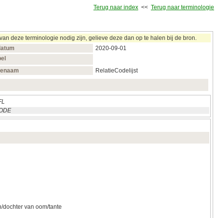
Terug naar index
<<
Terug naar terminologie
n deze terminologie nodig zijn, gelieve deze dan op te halen bij de bron.
datum
2020‑09‑01
bel
venaam
RelatieCodelijst
FL
ODE
n/dochter van oom/tante