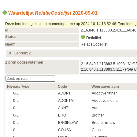
Waardelijst
RelatieCodelijst
2020‑09‑01
Deze terminologie is een momentopname op 2024‑10‑14 18:52:48. Terminologieën
Id
2.16.840.1.113883.2.4.3.11.60.40.
Status
Definitief
Naam
RelatieCodelijst
Gebruik: 2
2 bron codesystemen
2.16.840.1.113883.5.1008 -
Null 
2.16.840.1.113883.5.111 -
Role 
Niveau/ Type
Code
Weergavenaam
0‑L
ADOPTF
Adoptive father
0‑L
ADOPTM
Adoptive mother
0‑L
AUNT
Aunt
0‑L
BRO
Brother
0‑L
BROINLAW
Brother-in-law
0‑L
COUSN
Cousin