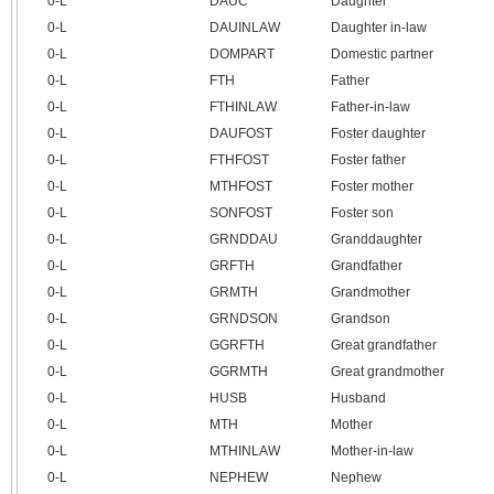
0‑L
DAUC
Daughter
0‑L
DAUINLAW
Daughter in-law
0‑L
DOMPART
Domestic partner
0‑L
FTH
Father
0‑L
FTHINLAW
Father-in-law
0‑L
DAUFOST
Foster daughter
0‑L
FTHFOST
Foster father
0‑L
MTHFOST
Foster mother
0‑L
SONFOST
Foster son
0‑L
GRNDDAU
Granddaughter
0‑L
GRFTH
Grandfather
0‑L
GRMTH
Grandmother
0‑L
GRNDSON
Grandson
0‑L
GGRFTH
Great grandfather
0‑L
GGRMTH
Great grandmother
0‑L
HUSB
Husband
0‑L
MTH
Mother
0‑L
MTHINLAW
Mother-in-law
0‑L
NEPHEW
Nephew