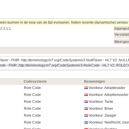
 kunnen in de loop van de tijd evolueren. Indien recente (dynamische) versies va
2.3.1.1
Ingangs
Versiela
Weerga
Flavor
- FHIR:
http://terminology.hl7.org/CodeSystem/v3-NullFlavor
- HL7 V2:
NULL
Code
- FHIR:
http://terminology.hl7.org/CodeSystem/v3-RoleCode
- HL7 V2:
ROLEC
Codesysteem
Benamingen
Role Code
Voorkeur: Adoptievader
Role Code
Voorkeur: Adoptiemoeder
Role Code
Voorkeur: Tante
Role Code
Voorkeur: Broer
Role Code
Voorkeur: Zwager
Role Code
Voorkeur: Neef/nicht, zoo