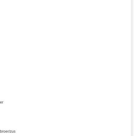
er
broer/zus