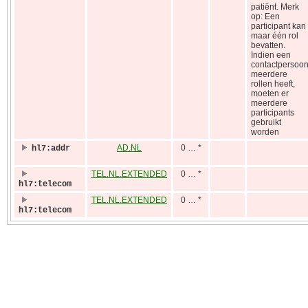
patiënt. Merk
op: Een
participant kan
maar één rol
bevatten.
Indien een
contactpersoo
meerdere
rollen heeft,
moeten er
meerdere
participants
gebruikt
worden
AD.NL
0 … *
hl7:addr
TEL.NL.EXTENDED
0 … *
hl7:telecom
TEL.NL.EXTENDED
0 … *
hl7:telecom