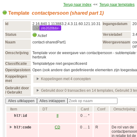
Terug naar index
<<
Terug naar templates
Template
contactpersoon (shared part 1)
Id
2.16.840.1.113883.2.4.3.11.60.121.10.31
Ingangsdatum
20
ref
zib2020bbr-
Status
Versielabel
3.
Actief
Naam
contact-sharedPart1
Weergavenaam
co
(s
Omschrijving
Template voor de weergave van contactpersoon - subtemplate 
herbruik
Classificatie
Templatetype niet gespecificeerd
Open/gesloten
Open (ook andere dan gedefinieerde elementen zijn toegestaa
Koppelingen
Koppelingen met 4 concepten
met
Gebruikt door
Gebruikt door 0 transacties en 14 templates, Gebruikt 3 t
/ Gebruikt
Alles uitklappen
Alles inklappen
Item
DT
Card
Conf
Omschrijving
II
0 … *
hl7:id
CD
0 … 1
R
De rol van de
hl7:code
contactpersoo
in relatie tot de