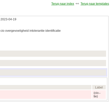
Terug naar index
<<
Terug naar templates
2023‑04‑19
cio overgevoeligheid intolerantie identificatie
Label
(cio
tie)