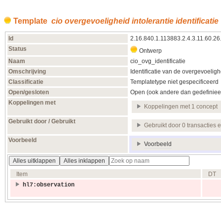
Template
cio overgevoeligheid intolerantie identificatie
Id
2.16.840.1.113883.2.4.3.11.60.26
Status
Ontwerp
Naam
cio_ovg_identificatie
Omschrijving
Identificatie van de overgevoelighe
Classificatie
Templatetype niet gespecificeerd
Open/gesloten
Open (ook andere dan gedefiniee
Koppelingen met
Koppelingen met 1 concept
Gebruikt door / Gebruikt
Gebruikt door 0 transacties 
Voorbeeld
Voorbeeld
Alles uitklappen
Alles inklappen
Item
DT
hl7:observation