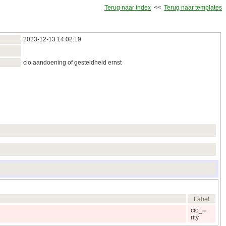
Terug naar index
<<
Terug naar templates
2023‑12‑13 14:02:19
cio aandoening of gesteldheid ernst
Label
cio_
rity