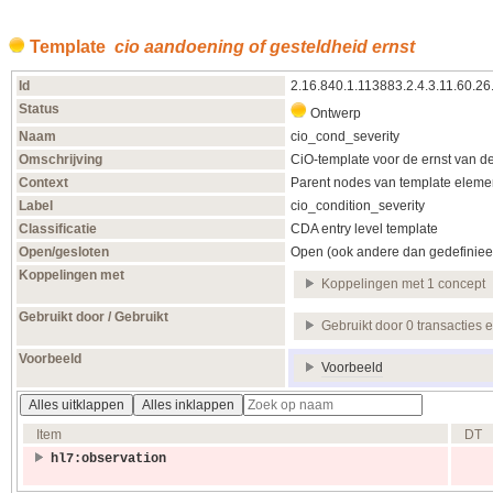
Template
cio aandoening of gesteldheid ernst
Id
2.16.840.1.113883.2.4.3.11.60.26
Status
Ontwerp
Naam
cio_cond_severity
Omschrijving
CiO-template voor de ernst van d
Context
Parent nodes van template elemen
Label
cio_condition_severity
Classificatie
CDA entry level template
Open/gesloten
Open (ook andere dan gedefiniee
Koppelingen met
Koppelingen met 1 concept
Gebruikt door / Gebruikt
Gebruikt door 0 transacties 
Voorbeeld
Voorbeeld
Alles uitklappen
Alles inklappen
Item
DT
hl7:observation