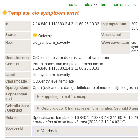
Terug naar index
<<
Terug naar templates
Template
cio symptoom ernst
Id
2.16.840.1.113883.2.4.3.11.60.26.10.33
Ingangsdatum
202
13:
Status
Versielabel
Ontwerp
Naam
cio_symptom_severity
Weergavenaam
cio
sym
erns
Omschrijving
CiO-template voor de ernst van het symptoom.
Context
Parent nodes van template element met id
2.16.840.1.113883.2.4.3.11.60.26.10.33
Label
cio_symptom_severity
Classificatie
CDA entry level template
Open/gesloten
Open (ook andere dan gedefinieerde elementen zijn toegestaa
Koppelingen
Koppelingen met 1 concept
met
Gebruikt door
Gebruikt door 0 transacties en 3 templates, Gebruikt 0 te
/ Gebruikt
Relatie
Specialisatie: template 2.16.840.1.113883.2.4.3.11.60.26.10.2
aandoening of gesteldheid ernst
(2023‑12‑13 14:02:19)
Voorbeeld
Voorbeeld