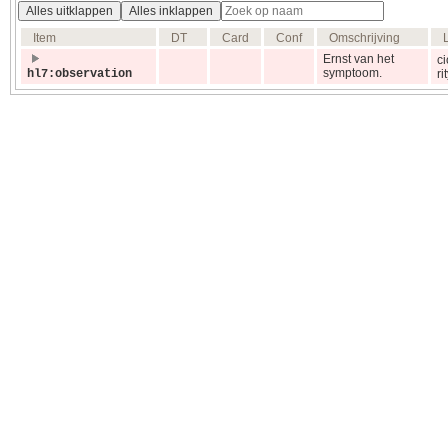
Alles uitklappen
Alles inklappen
Item
DT
Card
Conf
Omschrijving
Ernst van het
c
symptoom.
hl7:observation
ri