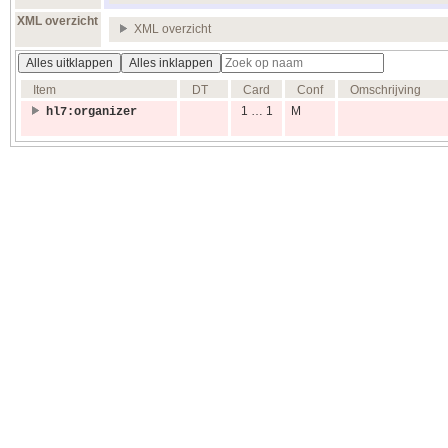
XML overzicht
XML overzicht
Alles uitklappen
Alles inklappen
Item
DT
Card
Conf
Omschrijving
1 … 1
M
hl7:organizer