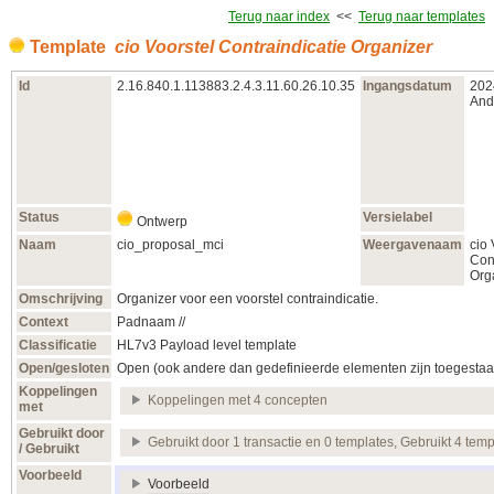
Terug naar index
<<
Terug naar templates
Template
cio Voorstel Contraindicatie Organizer
Id
2.16.840.1.113883.2.4.3.11.60.26.10.35
Ingangsdatum
202
Ande
Status
Versielabel
Ontwerp
Naam
cio_proposal_mci
Weergavenaam
cio 
Con
Org
Omschrijving
Organizer voor een voorstel contraindicatie.
Context
Padnaam //
Classificatie
HL7v3 Payload level template
Open/gesloten
Open (ook andere dan gedefinieerde elementen zijn toegestaa
Koppelingen
Koppelingen met 4 concepten
met
Gebruikt door
Gebruikt door 1 transactie en 0 templates, Gebruikt 4 temp
/ Gebruikt
Voorbeeld
Voorbeeld