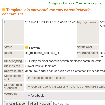
Terug naar index
<<
Terug naar templates
Template
cio antwoord voorstel contraindicatie
concern act
Id
2.16.840.1.113883.2.4.3.11.60.26.10.40
Ingangsdatum
202
Ande
Status
Versielabel
Ontwerp
Naam
cio_response_proposal_ci
Weergavenaam
cio
cont
Omschrijving
CiO-template voor concern act van medicatie contraindicatie.
Classificatie
CDA entry level template
Open/gesloten
Open (ook andere dan gedefinieerde elementen zijn toegestaa
Koppelingen
Koppelingen met 1 concept
met
Gebruikt door
Gebruikt door 0 transacties en 1 template, Gebruikt 3 temp
/ Gebruikt
Voorbeeld
Voorbeeld
Alles uitklappen
Alles inklappen