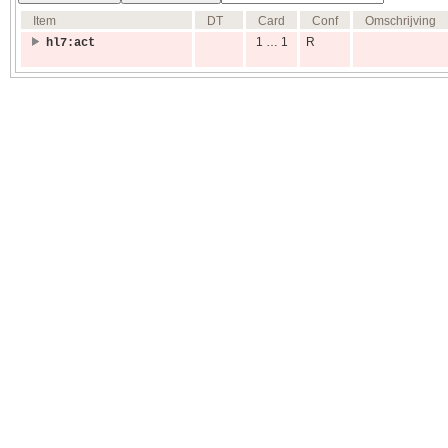
Item
DT
Card
Conf
Omschrijving
1 … 1
R
hl7:act