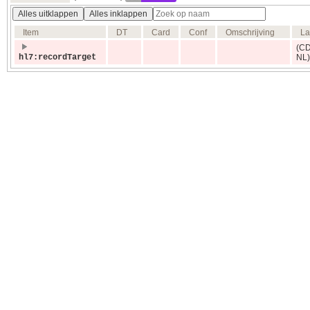
Alles uitklappen
Alles inklappen
Item
DT
Card
Conf
Omschrijving
La
(C
hl7:recordTarget
NL)