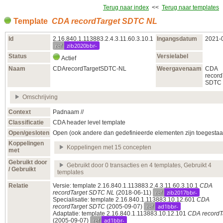
Terug naar index
<<
Terug naar templates
Template
CDA recordTarget SDTC NL
Id
2.16.840.1.113883.2.4.3.11.60.3.10.1
Ingangsdatum
2021‑
ref
zib2020bbr-
Status
Versielabel
Actief
Naam
CDArecordTargetSDTC-NL
Weergavenaam
CDA
record
SDTC
Omschrijving
Context
Padnaam //
Classificatie
CDA header level template
Open/gesloten
Open (ook andere dan gedefinieerde elementen zijn toegestaa
Koppelingen
Koppelingen met 15 concepten
met
Gebruikt door
Gebruikt door 0 transacties en 4 templates, Gebruikt 4
/ Gebruikt
templates
Relatie
Versie: template 2.16.840.1.113883.2.4.3.11.60.3.10.1
CDA
ref
zib2017bbr-
recordTarget SDTC NL
(2018‑06‑11)
Specialisatie: template 2.16.840.1.113883.10.12.601
CDA
ref
ad1bbr-
recordTarget SDTC
(2005‑09‑07)
Adaptatie: template 2.16.840.1.113883.10.12.101
CDA recordT
ref
ad1bbr-
(2005‑09‑07)