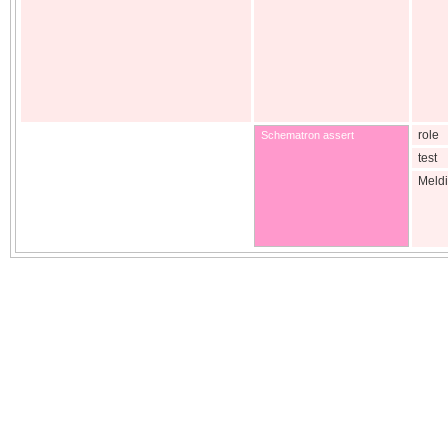
role
Schematron assert
test
Meld