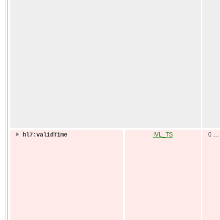
IVL_TS
0 …
hl7:validTime