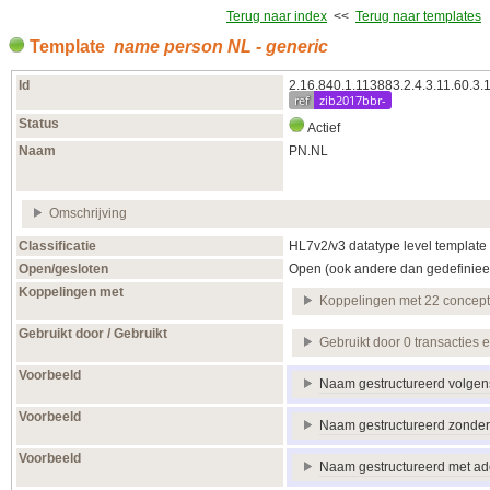
Terug naar index
<<
Terug naar templates
Template
name person NL - generic
Id
2.16.840.1.113883.2.4.3.11.60.3.
ref
zib2017bbr-
Status
Actief
Naam
PN.NL
Omschrijving
Classificatie
HL7v2/v3 datatype level template
Open/gesloten
Open (ook andere dan gedefiniee
Koppelingen met
Koppelingen met 22 concep
Gebruikt door / Gebruikt
Gebruikt door 0 transacties 
Voorbeeld
Naam gestructureerd volge
Voorbeeld
Naam gestructureerd zonder
Voorbeeld
Naam gestructureerd met ade