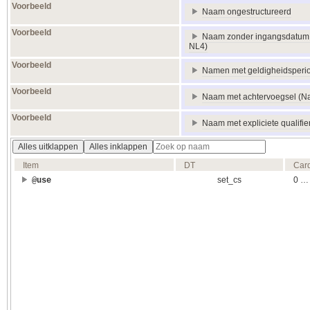
Voorbeeld
Naam ongestructureerd
Voorbeeld
Naam zonder ingangsdatum m
NL4)
Voorbeeld
Namen met geldigheidsperi
Voorbeeld
Naam met achtervoegsel (N
Voorbeeld
Naam met expliciete qualifier
Alles uitklappen
Alles inklappen
Item
DT
Car
set_cs
0 …
@use