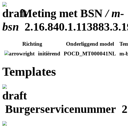
Meting met BSN
/ m-
bsn
2.16.840.1.113883.3.1
Richting
Onderliggend model
Te
initiërend
POCD_MT000041NL
m-
Templates
Burgerservicenummer 2.16