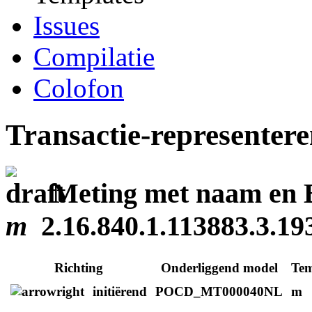
Issues
Compilatie
Colofon
Transactie-representer
Meting met naam en
m
2.16.840.1.113883.3.193
Richting
Onderliggend model
Te
initiërend
POCD_MT000040NL
m