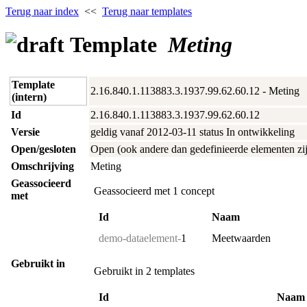
Terug naar index
<<
Terug naar templates
Template
Meting
Template
2.16.840.1.113883.3.1937.99.62.60.12 - Meting
(intern)
Id
2.16.840.1.113883.3.1937.99.62.60.12
Versie
geldig vanaf 2012‑03‑11 status In ontwikkeling
Open/gesloten
Open (ook andere dan gedefinieerde elementen zij
Omschrijving
Meting
Geassocieerd
Geassocieerd met 1 concept
met
Id
Naam
demo-dataelement-
1
Meetwaarden
Gebruikt in
Gebruikt in 2 templates
Id
Naam