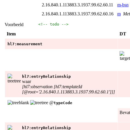
2.16.840.1.113883.3.1937.99.62.60.11
m-bsn
2.16.840.1.113883.3.1937.99.62.60.16
m
Met
Voorbeeld
<!-- todo -->
Item
DT
hl7:measurement
hl7:entryRelationship
waar
[hl7:observation [hl7:templateId
[@root='2.16.840.1.113883.3.1937.99.62.60.1']]]
@
typeCode
Beva
hl7:entryRelationship