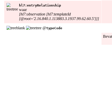
hl7:entryRelationship
waar
[hl7:observation [hl7:templateId
[@root='2.16.840.1.113883.3.1937.99.62.60.5']]]
@
typeCode
Beva