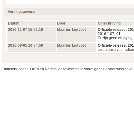
Versiegegevens
Datum
Door
Omschrijving
2016‑11‑07 15:52:19
Maarten Ligtvoet
Officiële release: 2
20161107_01
Er zijn geen wijziging
2016‑09‑05 10:34:58
Maarten Ligtvoet
Officiële release: 2
testrelease voor adra
Datasets, codes, OID's en Regels: deze informatie wordt gebruikt voor weergave-