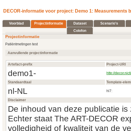
DECOR-informatie voor project: Demo 1: Measurements by
Voorblad
Projectinformatie
Dataset
Scenario's
Colofon
Projectinformatie
Patiëntmetingen test
Aanvullende projectinformatie
Artefact-prefix
Project-URI
demo1-
http://decor.nic
Standaardtaal
Template-ele
nl-NL
hl7:
Disclaimer
De inhoud van deze publicatie is
Echter staat The ART-DECOR exper
volledigheid of kwaliteit van de v