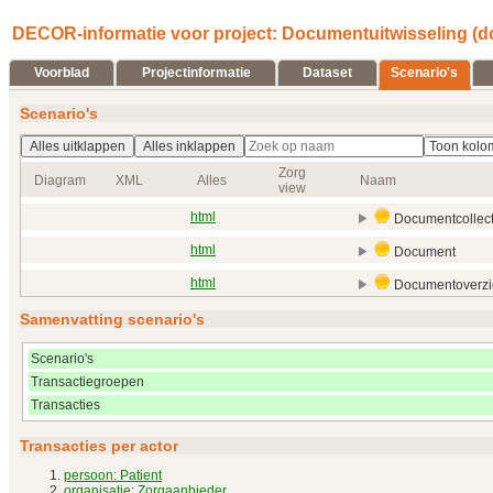
DECOR-informatie voor project: Documentuitwisseling (d
Voorblad
Projectinformatie
Dataset
Scenario's
Scenario's
Alles uitklappen
Alles inklappen
Zorg
Diagram
XML
Alles
Naam
view
html
Documentcollect
html
Document
html
Documentoverzi
Samenvatting scenario's
Scenario's
Transactiegroepen
Transacties
Transacties per actor
persoon: Patient
organisatie: Zorgaanbieder