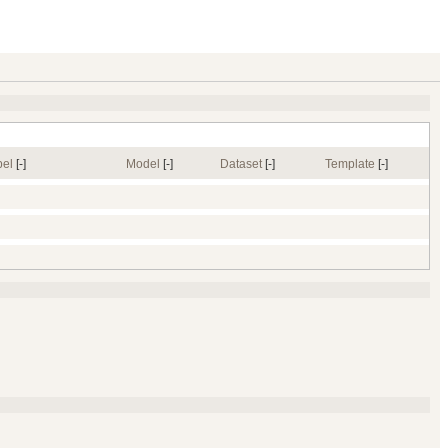
bel
[‑]
Model
[‑]
Dataset
[‑]
Template
[‑]