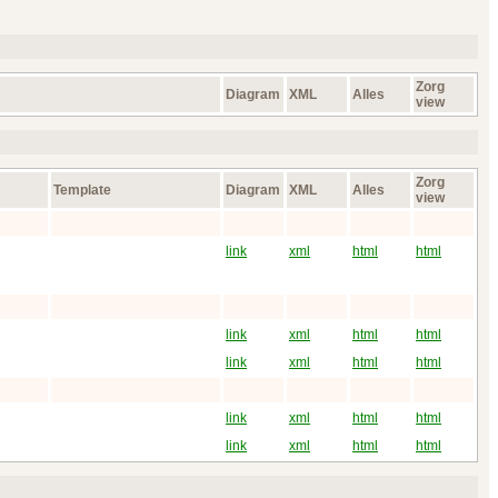
Zorg
Diagram
XML
Alles
view
Zorg
Template
Diagram
XML
Alles
view
link
xml
html
html
link
xml
html
html
link
xml
html
html
link
xml
html
html
link
xml
html
html