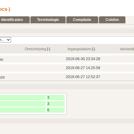
ocs-)
Identificaties
Terminologie
Compilatie
Colofon
Omschrijving
[‑]
Ingangsdatum
[‑]
Versiela
2019‑06‑30 23:34:28
ie
2019‑06‑27 14:25:58
2019‑06‑27 12:52:37
cht
3
3
6