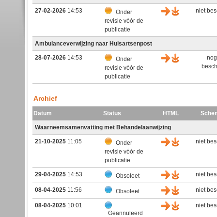
27-02-2026
14:53
niet be
Onder
revisie vóór de
publicatie
Ambulanceverwijzing naar Huisartsenpost
28-07-2026
14:53
nog
Onder
besch
revisie vóór de
publicatie
Archief
Datum
Status
HTML
Sche
Waarneemsamenvatting met Behandelaanwijzing
21-10-2025
11:05
niet be
Onder
revisie vóór de
publicatie
29-04-2025
14:53
niet be
Obsoleet
08-04-2025
11:56
niet be
Obsoleet
08-04-2025
10:01
niet be
Geannuleerd