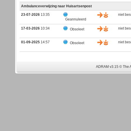
Ambulanceverwijzing naar Huisartsenpost
23-07-2026
13:35
niet be
Geannuleerd
17-03-2026
10:34
niet be
Obsoleet
01-09-2025
14:57
niet be
Obsoleet
ADRAM v3.15 © The 