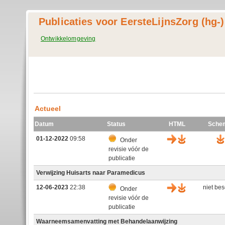
Publicaties voor EersteLijnsZorg (hg-)
Ontwikkelomgeving
Actueel
Datum
Status
HTML
Sche
01-12-2022
09:58
Onder
revisie vóór de
publicatie
Verwijzing Huisarts naar Paramedicus
12-06-2023
22:38
niet be
Onder
revisie vóór de
publicatie
Waarneemsamenvatting met Behandelaanwijzing