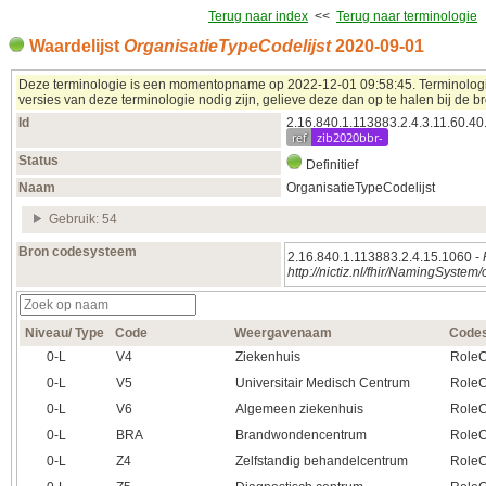
Terug naar index
<<
Terug naar terminologie
Waardelijst
OrganisatieTypeCodelijst
2020‑09‑01
Deze terminologie is een momentopname op 2022‑12‑01 09:58:45. Terminologieë
versies van deze terminologie nodig zijn, gelieve deze dan op te halen bij de br
Id
2.16.840.1.113883.2.4.3.11.60.40
ref
zib2020bbr-
Status
Definitief
Naam
OrganisatieTypeCodelijst
Gebruik: 54
Bron codesysteem
2.16.840.1.113883.2.4.15.1060 -
http://nictiz.nl/fhir/NamingSystem
Niveau/ Type
Code
Weergavenaam
Code
0‑L
V4
Ziekenhuis
RoleC
0‑L
V5
Universitair Medisch Centrum
RoleC
0‑L
V6
Algemeen ziekenhuis
RoleC
0‑L
BRA
Brandwondencentrum
RoleC
0‑L
Z4
Zelfstandig behandelcentrum
RoleC