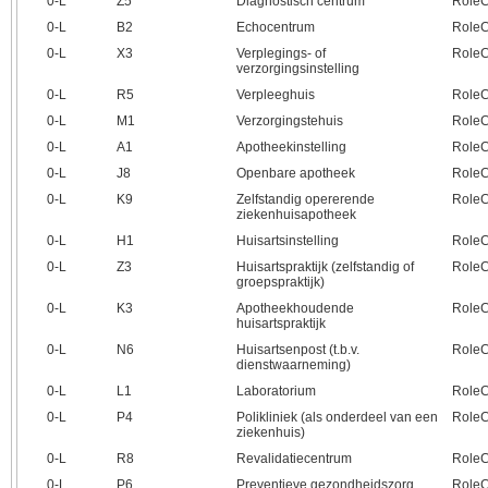
0‑L
Z5
Diagnostisch centrum
RoleC
0‑L
B2
Echocentrum
RoleC
0‑L
X3
Verplegings- of
RoleC
verzorgingsinstelling
0‑L
R5
Verpleeghuis
RoleC
0‑L
M1
Verzorgingstehuis
RoleC
0‑L
A1
Apotheekinstelling
RoleC
0‑L
J8
Openbare apotheek
RoleC
0‑L
K9
Zelfstandig opererende
RoleC
ziekenhuisapotheek
0‑L
H1
Huisartsinstelling
RoleC
0‑L
Z3
Huisartspraktijk (zelfstandig of
RoleC
groepspraktijk)
0‑L
K3
Apotheekhoudende
RoleC
huisartspraktijk
0‑L
N6
Huisartsenpost (t.b.v.
RoleC
dienstwaarneming)
0‑L
L1
Laboratorium
RoleC
0‑L
P4
Polikliniek (als onderdeel van een
RoleC
ziekenhuis)
0‑L
R8
Revalidatiecentrum
RoleC
0‑L
P6
Preventieve gezondheidszorg
RoleC