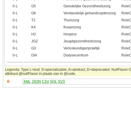
0‑L
G5
Geestelijke Gezondheidszorg
RoleC
0‑L
G6
Verstandelijk gehandicaptenzorg
RoleC
0‑L
T2
Thuiszorg
RoleC
0‑L
K4
Kraamzorg
RoleC
0‑L
H2
Hospice
RoleC
0‑L
JGZ
Jeugdgezondheidszorg
RoleC
0‑L
G3
Verloskundigenpraktijk
RoleC
0‑L
DIA
Dialysecentrum
RoleC
Legenda: Type L=leaf, S=specializable, A=abstract, D=deprecated. NullFlavor OT
attribuut @nullFlavor in plaats van in @code.
XML
JSON
CSV
SQL
SVS