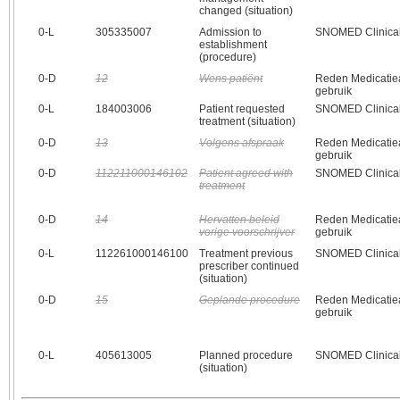
changed (situation)
0‑L
305335007
Admission to
SNOMED Clinical
establishment
(procedure)
0‑D
12
Wens patiënt
Reden Medicatiea
gebruik
0‑L
184003006
Patient requested
SNOMED Clinical
treatment (situation)
0‑D
13
Volgens afspraak
Reden Medicatiea
gebruik
0‑D
112211000146102
Patient agreed with
SNOMED Clinical
treatment
0‑D
14
Hervatten beleid
Reden Medicatiea
vorige voorschrijver
gebruik
0‑L
112261000146100
Treatment previous
SNOMED Clinical
prescriber continued
(situation)
0‑D
15
Geplande procedure
Reden Medicatiea
gebruik
0‑L
405613005
Planned procedure
SNOMED Clinical
(situation)