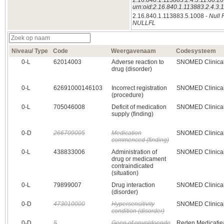
2.16.840.1.113883.2.4.3.11.60.20
urn:oid:2.16.840.1.113883.2.4.3.1
2.16.840.1.113883.5.1008 -
Null 
NULLFL
Niveau/ Type
Code
Weergavenaam
Codesysteem
0‑L
62014003
Adverse reaction to
SNOMED Clinical
drug (disorder)
0‑L
62691000146103
Incorrect registration
SNOMED Clinical
(procedure)
0‑L
705046008
Deficit of medication
SNOMED Clinical
supply (finding)
0‑D
266709005
Medication
SNOMED Clinical
commenced (finding)
0‑L
438833006
Administration of
SNOMED Clinical
drug or medicament
contraindicated
(situation)
0‑L
79899007
Drug interaction
SNOMED Clinical
(disorder)
0‑D
473010000
Hypersensitivity
SNOMED Clinical
condition (disorder)
0‑D
5
Geen of onvoldoende
Reden Medicatiea