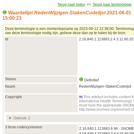
Terug naar index
<<
Terug naar terminologie
Waardelijst
RedenWijzigen-StakenCodelijst
2021‑06‑01
15:00:23
Deze terminologie is een momentopname op 2023‑06‑12 22:38:00. Terminologieë
van deze terminologie nodig zijn, gelieve deze dan op te halen bij de bron.
Id
2.16.840.1.113883.2.4.3.11.60.20
Status
Definitief
Naam
RedenWijzigen-StakenCodelijst
Copyright
This artefact includes conten
International Health Terminology
must have the appropriate SNOMED 
http://www.snomed.org/snomed-ct
Gebruik: 2
3 bron codesystemen
2.16.840.1.113883.6.96 -
SNOMED