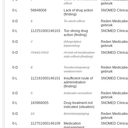
effect
gebruik
0‑L
58848006
Lack of drug action
SNOMED Clinical
(finding)
0‑D
6
Te sterk effect
Reden Medicatiea
gebruik
0‑L
112251000146103
Too strong drug
SNOMED Clinical
action (finding)
0‑D
7
(Mogelijke)
Reden Medicatiea
bijwerking
gebruik
0‑D
704417003
At risk of medication
SNOMED Clinical
side effect (finding)
0‑D
8
Toedieningsweg
Reden Medicatiea
voldoet niet
gebruik
0‑L
112191000146101
Insufficient route of
SNOMED Clinical
administration
(finding)
0‑D
9
Indicatie vervallen
Reden Medicatiea
gebruik
0‑L
183966005
Drug treatment not
SNOMED Clinical
indicated (situation)
0‑D
10
Beleidswijziging
Reden Medicatiea
gebruik
0‑L
112751000146109
Medication
SNOMED Clinical
management