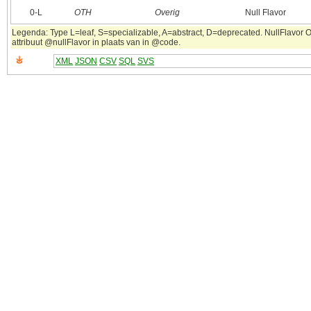
0‑L
OTH
Overig
Null Flavor
Legenda: Type L=leaf, S=specializable, A=abstract, D=deprecated. NullFlavor OT
attribuut @nullFlavor in plaats van in @code.
XML
JSON
CSV
SQL
SVS