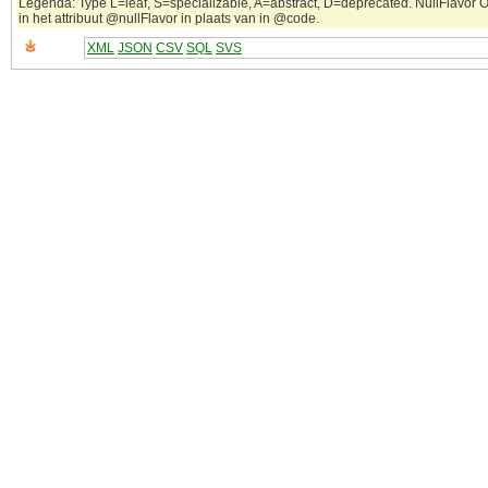
Legenda: Type L=leaf, S=specializable, A=abstract, D=deprecated. NullFlavor OT
in het attribuut @nullFlavor in plaats van in @code.
XML
JSON
CSV
SQL
SVS