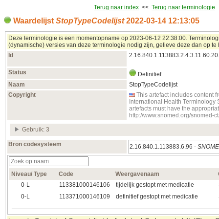
Terug naar index
<<
Terug naar terminologie
Waardelijst
StopTypeCodelijst
2022‑03‑14 12:13:05
Deze terminologie is een momentopname op 2023‑06‑12 22:38:00. Terminologieë
(dynamische) versies van deze terminologie nodig zijn, gelieve deze dan op te 
Id
2.16.840.1.113883.2.4.3.11.60.20
Status
Definitief
Naam
StopTypeCodelijst
Copyright
This artefact includes conten
International Health Terminology
artefacts must have the appropria
http://www.snomed.org/snomed-ct
Gebruik: 3
Bron codesysteem
2.16.840.1.113883.6.96 -
SNOMED
Niveau/ Type
Code
Weergavenaam
0‑L
113381000146106
tijdelijk gestopt met medicatie
0‑L
113371000146109
definitief gestopt met medicatie