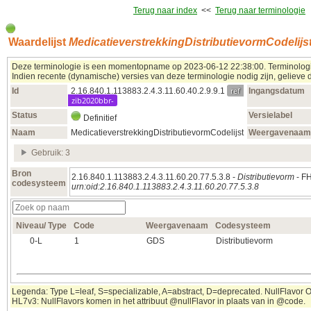
Terug naar index
<<
Terug naar terminologie
Waardelijst
MedicatieverstrekkingDistributievormCodelijs
Deze terminologie is een momentopname op 2023‑06‑12 22:38:00. Terminologie
Indien recente (dynamische) versies van deze terminologie nodig zijn, gelieve d
ref
Id
2.16.840.1.113883.2.4.3.11.60.40.2.9.9.1
Ingangsdatum
zib2020bbr-
Status
Versielabel
Definitief
Naam
MedicatieverstrekkingDistributievormCodelijst
Weergavenaam
Gebruik: 3
Bron
2.16.840.1.113883.2.4.3.11.60.20.77.5.3.8 -
Distributievorm
- FH
codesysteem
urn:oid:2.16.840.1.113883.2.4.3.11.60.20.77.5.3.8
Niveau/ Type
Code
Weergavenaam
Codesysteem
0‑L
1
GDS
Distributievorm
Legenda: Type L=leaf, S=specializable, A=abstract, D=deprecated. NullFlavor OTH
HL7v3: NullFlavors komen in het attribuut @nullFlavor in plaats van in @code.