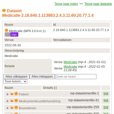
Terug naar index
<<
Terug naar datasets
Dataset
Medicatie
2.16.840.1.113883.2.4.3.11.60.20.77.1.4
Naam
Id
2.16.840.1.113883.2.4.3.11.60.20.77.1.4
Medicatie (MP9 3.0.0-rc.1)
ref
mp-
Versie
Vervaldatum
2022‑06‑30
Omschrijving
Medicatie
Versie
Medicatie
(mp-4 - 2021‑01‑01)
Relatie
Medicatie
(mp-4 - 2022‑01‑05
Versie
13:28:45)
Alles uitklappen
Alles inklappen
Naam
Details
[‑]
mp-dataelement9x-1
link
Patient
mp-dataelement9x-41
link
MedicamenteuzeBehandeling
mp-dataelement9x-259
link
Bouwstenen