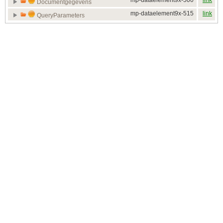
mp-dataelement9x-500
link
Documentgegevens
mp-dataelement9x-515
link
QueryParameters