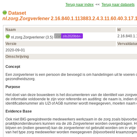
Terug naar index
<<
Terug naar datasets
Dataset
nl.zorg.Zorgverlener
2.16.840.1.113883.2.4.3.11.60.40.3.17.
Naam
Id
ref
zib2020bbr-
2.16.840.1.
nl.zorg.Zorgverlener (3.5)
Versie
Vervaldat
2020‑09‑01
Omschrijving
Concept
Een zorgverlener is een persoon die bevoegd is om handelingen uit te voeren 
gezondheidszorg.
Purpose
Het doel van deze bouwsteen is het documenteren van de identiteit van zorgve
de informatie voldoende te zijn voor referentie en auditing: de naam is, indien d
identificatienummer als UZI of AGB nummer wordt meegegeven, moeten naa
Evidence Base
Ook niet BIG geregistreerde medewerkers werkzaam in de zorg zoals bijvoor
praktijkondersteuners kunnen via de zib Zorgverlener worden overgedragen. H
blijven en (indien gewenst) kan de zorgverlener rol gebruikt worden om in vrije
van het type zorg medewerker worden meegegeven (bijvoorbeeld kraamzorgm