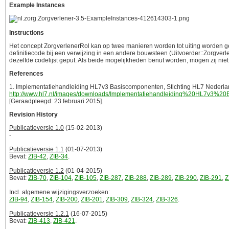
Example Instances
Instructions
Het concept ZorgverlenerRol kan op twee manieren worden tot uiting worden ge
definitiecode bij een verwijzing in een andere bouwsteen (Uitvoerder::Zorgverle
dezelfde codelijst geput. Als beide mogelijkheden benut worden, mogen zij niet me
References
1. Implementatiehandleiding HL7v3 Basiscomponenten, Stichting HL7 Nederlan
http://www.hl7.nl/images/downloads/Implementatiehandleiding%20HL7v3%
[Geraadpleegd: 23 februari 2015].
Revision History
Publicatieversie 1.0
(15-02-2013)
-
Publicatieversie 1.1
(01-07-2013)
Bevat:
ZIB-42
,
ZIB-34
.
Publicatieversie 1.2
(01-04-2015)
Bevat:
ZIB-70
,
ZIB-104
,
ZIB-105
,
ZIB-287
,
ZIB-288
,
ZIB-289
,
ZIB-290
,
ZIB-291
,
Z
Incl. algemene wijzigingsverzoeken:
ZIB-94
,
ZIB-154
,
ZIB-200
,
ZIB-201
,
ZIB-309
,
ZIB-324
,
ZIB-326
.
Publicatieversie 1.2.1
(16-07-2015)
Bevat:
ZIB-413
,
ZIB-421
.