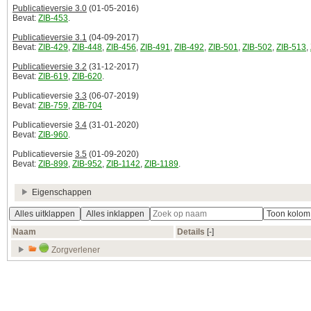
Publicatieversie 3.0
(01-05-2016)
Bevat:
ZIB-453
.
Publicatieversie 3.1
(04-09-2017)
Bevat:
ZIB-429
,
ZIB-448
,
ZIB-456
,
ZIB-491
,
ZIB-492
,
ZIB-501
,
ZIB-502
,
ZIB-513
,
Publicatieversie 3.2
(31-12-2017)
Bevat:
ZIB-619
,
ZIB-620
.
Publicatieversie
3.3
(06-07-2019)
Bevat:
ZIB-759
,
ZIB-704
Publicatieversie
3.4
(31-01-2020)
Bevat:
ZIB-960
.
Publicatieversie
3.5
(01-09-2020)
Bevat:
ZIB-899
,
ZIB-952
,
ZIB-1142
,
ZIB-1189
.
Eigenschappen
Alles uitklappen
Alles inklappen
Naam
Details
[‑]
Zorgverlener