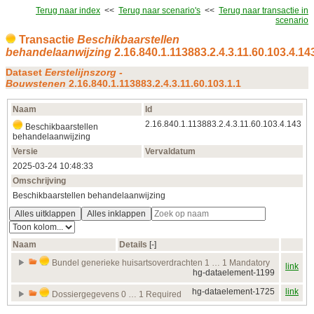
Terug naar index
<<
Terug naar scenario's
<<
Terug naar transactie in
scenario
Transactie
Beschikbaarstellen
behandelaanwijzing
2.16.840.1.113883.2.4.3.11.60.103.4.14
Dataset
Eerstelijnszorg -
Bouwstenen
2.16.840.1.113883.2.4.3.11.60.103.1.1
Naam
Id
2.16.840.1.113883.2.4.3.11.60.103.4.143
Beschikbaarstellen
behandelaanwijzing
Versie
Vervaldatum
2025‑03‑24 10:48:33
Omschrijving
Beschikbaarstellen behandelaanwijzing
Alles uitklappen
Alles inklappen
Naam
Details
[‑]
Bundel generieke huisartsoverdrachten 1 … 1 Mandatory
link
hg-dataelement-1199
hg-dataelement-1725
link
Dossiergegevens 0 … 1 Required