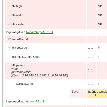
hl7:high
NP
hl7:width
NP
hl7:center
NP
Ingevoegd van
RecordTarget.6.3.1.1
hl7:recordTarget
@
typeCode
1..1
F
@
contextControlCode
1..1
F
hl7:patient
waar
1..1
[hl7:templateId
[@root='2.16.840.1.113883.2.4.6.10.70.18']]
@
classCode
1..1
F
Bevat
geërfde templ
1 .. 1
Ingevoegd van
Author.6.3.1.2