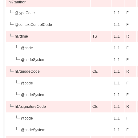
hl7:author
@
typeCode
1..1
F
@
contextControlCode
1..1
F
hl7:time
TS
1..1
R
@
code
1..1
F
@
codeSystem
1..1
F
hl7:modeCode
CE
1..1
R
@
code
1..1
F
@
codeSystem
1..1
F
hl7:signatureCode
CE
1..1
R
@
code
1..1
F
@
codeSystem
1..1
F