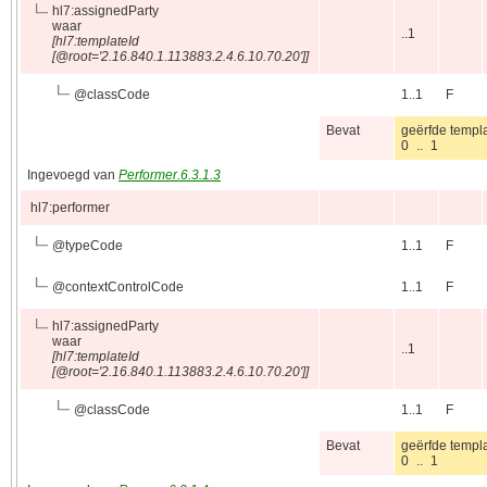
hl7:assignedParty
waar
..1
[hl7:templateId
[@root='2.16.840.1.113883.2.4.6.10.70.20']]
@
classCode
1..1
F
Bevat
geërfde templ
0 .. 1
Ingevoegd van
Performer.6.3.1.3
hl7:performer
@
typeCode
1..1
F
@
contextControlCode
1..1
F
hl7:assignedParty
waar
..1
[hl7:templateId
[@root='2.16.840.1.113883.2.4.6.10.70.20']]
@
classCode
1..1
F
Bevat
geërfde templ
0 .. 1