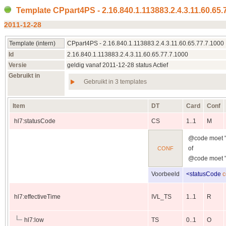
Template CPpart4PS - 2.16.840.1.113883.2.4.3.11.60.65.
2011‑12‑28
Template (intern)
CPpart4PS - 2.16.840.1.113883.2.4.3.11.60.65.77.7.1000
Id
2.16.840.1.113883.2.4.3.11.60.65.77.7.1000
Versie
geldig vanaf 2011‑12‑28 status Actief
Gebruikt in
Gebruikt in 3 templates
Item
DT
Card
Conf
hl7:statusCode
CS
1..1
M
@code moet "a
of
CONF
@code moet "
Voorbeeld
<
statusCode
c
hl7:effectiveTime
IVL_TS
1..1
R
hl7:low
TS
0..1
O