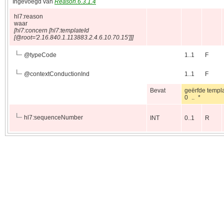
Ingevoegd van
Reason.6.3.1.4
hl7:reason
waar
[hl7:concern [hl7:templateId
[@root='2.16.840.1.113883.2.4.6.10.70.15']]]
@
typeCode
1..1
F
@
contextConductionInd
1..1
F
Bevat
geërfde templ
0 .. *
hl7:sequenceNumber
INT
0..1
R