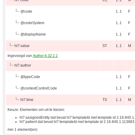
@
code
1..1
F
@
codeSystem
1..1
F
@
displayName
1..1
F
hl7:value
ST
1..1
M
Ingevoegd van
Author.6.32.1.1
hl7:author
@
typeCode
1..1
F
@
contextControlCode
1..1
F
hl7:time
TS
1..1
M
Keuze: Elementen om uit te kiezen:
hl7:assignedEntity dat bevat hl7:templateId met template id 2.16.840.
hl7:patient dat bevat hl7:templateId met template id 2.16.840.1.113883
min 1 element(en)