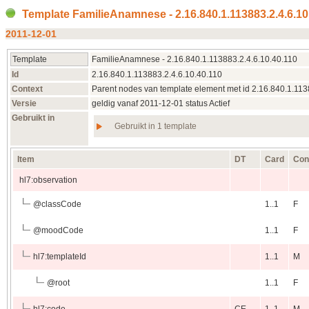
Template FamilieAnamnese - 2.16.840.1.113883.2.4.6.1
2011‑12‑01
Template
FamilieAnamnese - 2.16.840.1.113883.2.4.6.10.40.110
Id
2.16.840.1.113883.2.4.6.10.40.110
Context
Parent nodes van template element met id 2.16.840.1.113
Versie
geldig vanaf 2011‑12‑01 status Actief
Gebruikt in
Gebruikt in 1 template
Item
DT
Card
Con
hl7:observation
@
classCode
1..1
F
@
moodCode
1..1
F
hl7:templateId
1..1
M
@
root
1..1
F
hl7:code
CE
1..1
M