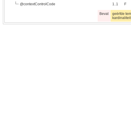
@
contextControlCode
1..1
F
Bevat
geërfde te
kardinalitei