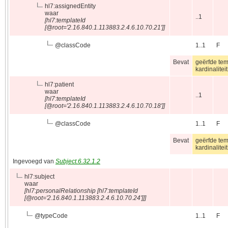
hl7:assignedEntity
waar
..1
[hl7:templateId
[@root='2.16.840.1.113883.2.4.6.10.70.21']]
@
classCode
1..1
F
Bevat
geërfde te
kardinalite
hl7:patient
waar
..1
[hl7:templateId
[@root='2.16.840.1.113883.2.4.6.10.70.18']]
@
classCode
1..1
F
Bevat
geërfde te
kardinalite
Ingevoegd van
Subject.6.32.1.2
hl7:subject
waar
[hl7:personalRelationship [hl7:templateId
[@root='2.16.840.1.113883.2.4.6.10.70.24']]]
@
typeCode
1..1
F