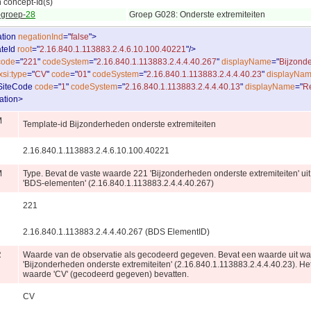
 concept-Id(s)
-groep-
28
Groep G028: Onderste extremiteiten
tion
negationInd
="
false
"
>
teId
root
="
2.16.840.1.113883.2.4.6.10.100.40221
"
/
>
code
="
221
"
codeSystem
="
2.16.840.1.113883.2.4.4.40.267
"
displayName
="
Bijzonde
xsi:type
="
CV
"
code
="
01
"
codeSystem
="
2.16.840.1.113883.2.4.4.40.23
"
displayNa
tSiteCode
code
="
1
"
codeSystem
="
2.16.840.1.113883.2.4.4.40.13
"
displayName
="
R
ation
>
M
Template-id Bijzonderheden onderste extremiteiten
2.16.840.1.113883.2.4.6.10.100.40221
M
Type. Bevat de vaste waarde 221 'Bijzonderheden onderste extremiteiten'
'BDS-elementen' (2.16.840.1.113883.2.4.4.40.267)
221
2.16.840.1.113883.2.4.4.40.267 (BDS ElementID)
R
Waarde van de observatie als gecodeerd gegeven. Bevat een waarde uit
'Bijzonderheden onderste extremiteiten' (2.16.840.1.113883.2.4.4.40.23). Het
waarde 'CV' (gecodeerd gegeven) bevatten.
CV