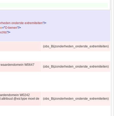
rheden onderste extremiteiten
"
/
>
me
="
O-benen
"
/
>
echts
"
/
>
(obs_Bijzonderheden_onderste_extremiteiten)
 uit waardendomein W0647
(obs_Bijzonderheden_onderste_extremiteiten)
 waardendomein W0242
 attribuut @xsi:type moet de
(obs_Bijzonderheden_onderste_extremiteiten)