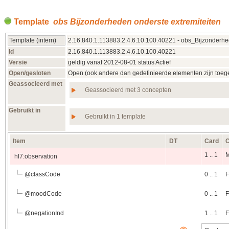
Template
obs Bijzonderheden onderste extremiteiten
Template (intern)
2.16.840.1.113883.2.4.6.10.100.40221 - obs_Bijzonderh
Id
2.16.840.1.113883.2.4.6.10.100.40221
Versie
geldig vanaf 2012‑08‑01 status Actief
Open/gesloten
Open (ook andere dan gedefinieerde elementen zijn toeg
Geassocieerd met
Geassocieerd met 3 concepten
Gebruikt in
Gebruikt in 1 template
Item
DT
Card
C
1 .. 1
hl7:observation
@
classCode
0 .. 1
F
@
moodCode
0 .. 1
F
@
negationInd
1 .. 1
F