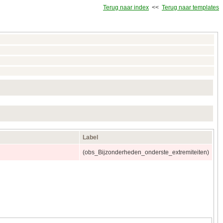
Terug naar index
<<
Terug naar templates
Label
(obs_Bijzonderheden_onderste_extremiteiten)