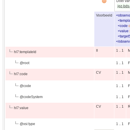
Doel van
jgz-bds
Voorbeeld
<
observa
<
templa
<
code
<
value
<
targe
</
observ
II
1 .. 1
hl7:templateId
@
root
1 .. 1
F
CV
1 .. 1
hl7:code
@
code
1 .. 1
F
@
codeSystem
1 .. 1
F
CV
1 .. 1
hl7:value
@
xsi:type
1 .. 1
F