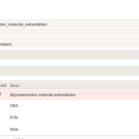
eden_onderste_extremiteiten
estaan)
onf
Desc
M
Bijzonderheden onderste extremiteiten
OBS
EVN
false