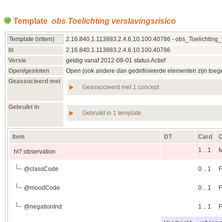
Template
obs Toelichting verslavingsrisico
Template (intern)
2.16.840.1.113883.2.4.6.10.100.40786 - obs_Toelichting_v
Id
2.16.840.1.113883.2.4.6.10.100.40786
Versie
geldig vanaf 2012‑08‑01 status Actief
Open/gesloten
Open (ook andere dan gedefinieerde elementen zijn toeg
Geassocieerd met
Geassocieerd met 1 concept
Gebruikt in
Gebruikt in 1 template
Item
DT
Card
C
1 .. 1
hl7:observation
@
classCode
0 .. 1
F
@
moodCode
0 .. 1
F
@
negationInd
1 .. 1
F