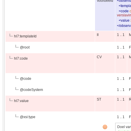
Voorbeeld
<
observa
<
templa
<
code
verslavi
<
value
</
observ
II
1 .. 1
hl7:templateId
@
root
1 .. 1
F
CV
1 .. 1
hl7:code
@
code
1 .. 1
F
@
codeSystem
1 .. 1
F
ST
1 .. 1
hl7:value
@
xsi:type
1 .. 1
F
Doel van