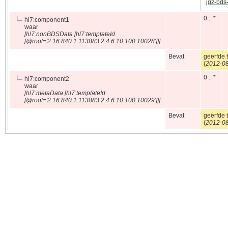
jgz-bds
0 .. *
hl7:component1
waar
[hl7:nonBDSData [hl7:templateId
[@root='2.16.840.1.113883.2.4.6.10.100.10028']]]
Bevat
geërfde 
(
2012‑0
0 .. *
hl7:component2
waar
[hl7:metaData [hl7:templateId
[@root='2.16.840.1.113883.2.4.6.10.100.10029']]]
Bevat
geërfde 
(
2012‑0