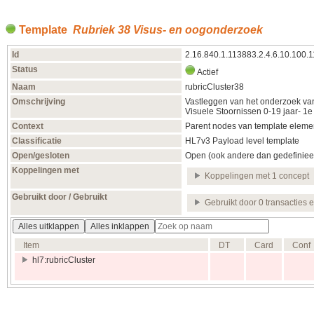
Template
Rubriek 38 Visus- en oogonderzoek
Id
2.16.840.1.113883.2.4.6.10.100.
Status
Actief
Naam
rubricCluster38
Omschrijving
Vastleggen van het onderzoek van
Visuele Stoornissen 0-19 jaar- 1e
Context
Parent nodes van template elemen
Classificatie
HL7v3 Payload level template
Open/gesloten
Open (ook andere dan gedefiniee
Koppelingen met
Koppelingen met 1 concept
Gebruikt door / Gebruikt
Gebruikt door 0 transacties 
Alles uitklappen
Alles inklappen
Item
DT
Card
Conf
hl7:rubricCluster