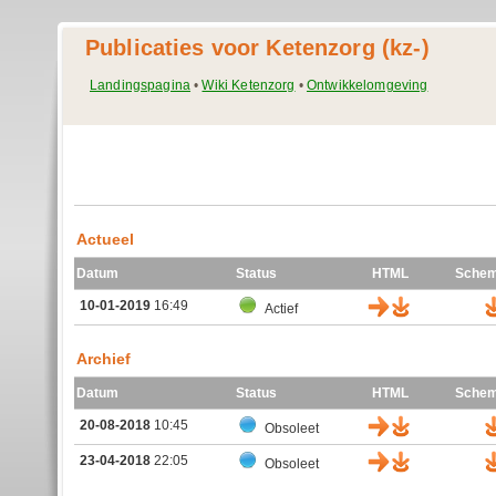
Publicaties voor Ketenzorg (kz-)
Landingspagina
•
Wiki Ketenzorg
•
Ontwikkelomgeving
Actueel
Datum
Status
HTML
Schem
10-01-2019
16:49
Actief
Archief
Datum
Status
HTML
Schem
20-08-2018
10:45
Obsoleet
23-04-2018
22:05
Obsoleet