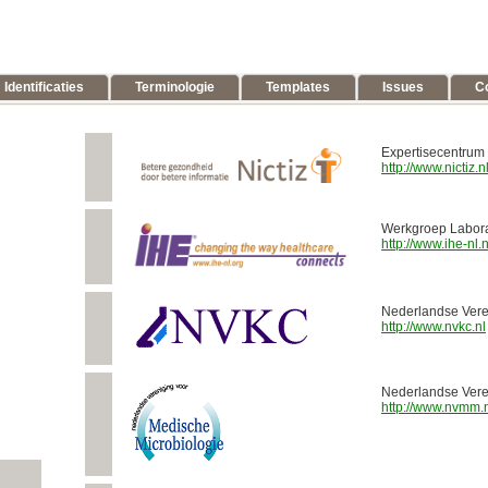
Identificaties
Terminologie
Templates
Issues
C
Expertisecentrum 
http://www.nictiz.n
Werkgroep Labor
http://www.ihe-nl.
Nederlandse Vere
http://www.nvkc.nl
Nederlandse Vere
http://www.nvmm.