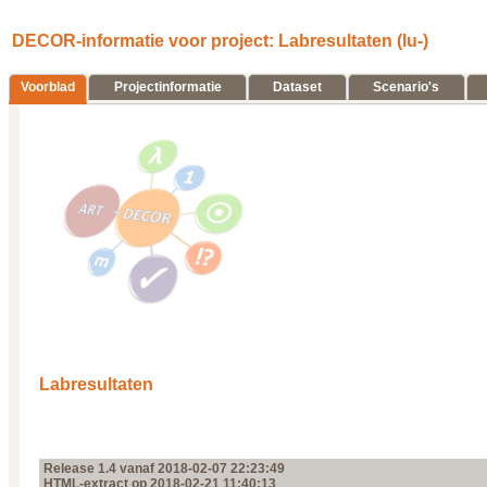
DECOR-informatie voor project: Labresultaten (lu-)
Voorblad
Projectinformatie
Dataset
Scenario's
Labresultaten
Release 1.4 vanaf 2018‑02‑07 22:23:49
HTML-extract op 2018‑02‑21 11:40:13