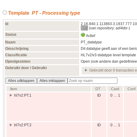
Template
PT - Processing type
Id
2.16.840.1.113883.3.1937.777.10
ref
(van repository: ad4bbr-)
Status
Actief
Naam
PT_datatype
Omschrijving
Dit datatype geeft aan of een ber
Classificatie
HL7v2/v3 datatype level template
Open/gesloten
Open (ook andere dan gedefiniee
Gebruikt door / Gebruikt
Gebruikt door 0 transacties 
Alles uitklappen
Alles inklappen
Item
DT
Card
Conf
hl7v2:PT.1
ID
0 … 1
hl7v2:PT.2
ID
0 … 1