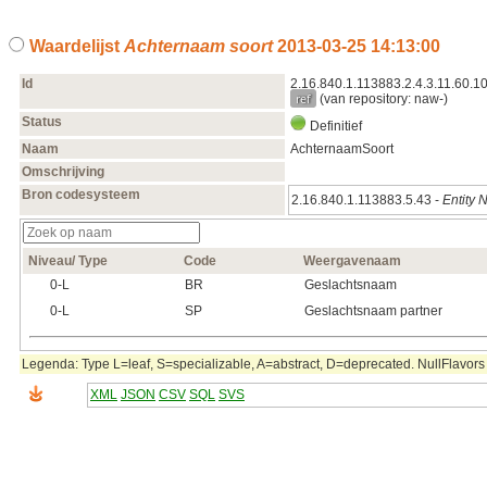
Waardelijst
Achternaam soort
2013‑03‑25 14:13:00
Id
2.16.840.1.113883.2.4.3.11.60.1
ref
(van repository: naw-)
Status
Definitief
Naam
AchternaamSoort
Omschrijving
Bron codesysteem
2.16.840.1.113883.5.43 -
Entity 
Niveau/ Type
Code
Weergavenaam
0‑L
BR
Geslachtsnaam
0‑L
SP
Geslachtsnaam partner
Legenda: Type L=leaf, S=specializable, A=abstract, D=deprecated. NullFlavors 
XML
JSON
CSV
SQL
SVS