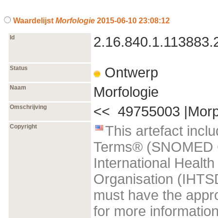
Waardelijst
Morfologie
2015‑06‑10 23:08:12
Id
2.16.840.1.113883.2
Status
Ontwerp
Naam
Morfologie
Omschrijving
<< 49755003 |Morph
Copyright
This artefact inc
Terms® (SNOMED CT
International Heal
Organisation (IHTSD
must have the appro
for more informatio