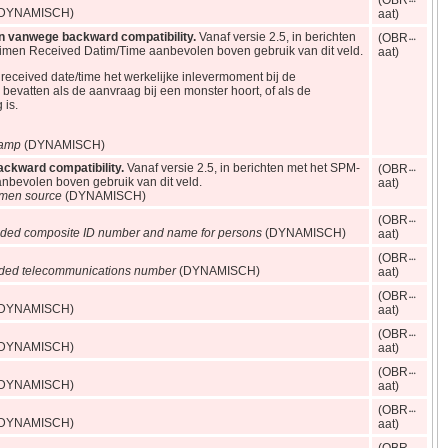
(OBR
DYNAMISCH)
aat)
en vanwege backward compatibility.
Vanaf versie 2.5, in berichten
(OBR
imen Received Datim/Time aanbevolen boven gebruik van dit veld.
aat)
received date/time het werkelijke inlevermoment bij de
bevatten als de aanvraag bij een monster hoort, of als de
 is.
tamp
(DYNAMISCH)
ackward compatibility.
Vanaf versie 2.5, in berichten met het SPM-
(OBR
bevolen boven gebruik van dit veld.
aat)
imen source
(DYNAMISCH)
(OBR
ded composite ID number and name for persons
(DYNAMISCH)
aat)
(OBR
ded telecommunications number
(DYNAMISCH)
aat)
(OBR
DYNAMISCH)
aat)
(OBR
DYNAMISCH)
aat)
(OBR
DYNAMISCH)
aat)
(OBR
DYNAMISCH)
aat)