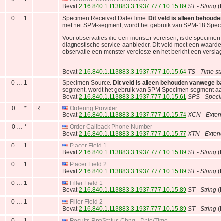
Bevat
2.16.840.1.113883.3.1937.777.10.15.89
ST - String
(
0 … 1
Specimen Received Date/Time.
Dit veld is alleen behoud
met het SPM-segment, wordt het gebruik van SPM-18 Spec
Voor observaties die een monster vereisen, is de specimen 
diagnostische service-aanbieder. Dit veld moet een waarde 
observatie een monster vereieste
en
het bericht een verslag
Bevat
2.16.840.1.113883.3.1937.777.10.15.64
TS - Time s
0 … 1
Specimen Source.
Dit veld is alleen behouden vanwege b
segment, wordt het gebruik van SPM Specimen segment aan
Bevat
2.16.840.1.113883.3.1937.777.10.15.61
SPS - Spec
0 … *
R
Ordering Provider
Bevat
2.16.840.1.113883.3.1937.777.10.15.74
XCN - Exten
0 … *
Order Callback Phone Number
Bevat
2.16.840.1.113883.3.1937.777.10.15.77
XTN - Exten
0 … 1
Placer Field 1
Bevat
2.16.840.1.113883.3.1937.777.10.15.89
ST - String
(
0 … 1
Placer Field 2
Bevat
2.16.840.1.113883.3.1937.777.10.15.89
ST - String
(
0 … 1
Filler Field 1
Bevat
2.16.840.1.113883.3.1937.777.10.15.89
ST - String
(
0 … 1
Filler Field 2
Bevat
2.16.840.1.113883.3.1937.777.10.15.89
ST - String
(
0 … 1
Results Rpt/Status Chng - Date/Time