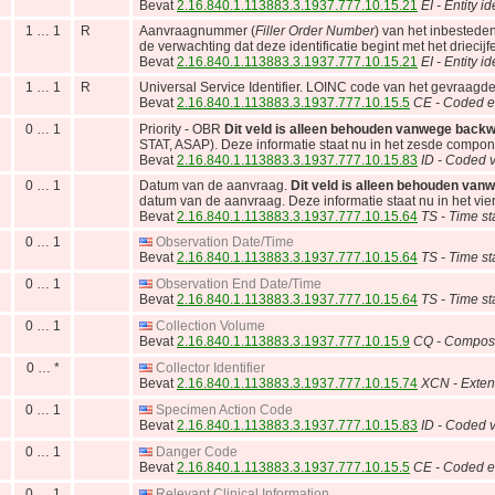
Bevat
2.16.840.1.113883.3.1937.777.10.15.21
EI - Entity id
1 … 1
R
Aanvraagnummer (
Filler Order Number
) van het inbestede
de verwachting dat deze identificatie begint met het driecijf
Bevat
2.16.840.1.113883.3.1937.777.10.15.21
EI - Entity id
1 … 1
R
Universal Service Identifier. LOINC code van het gevraagd
Bevat
2.16.840.1.113883.3.1937.777.10.15.5
CE - Coded e
0 … 1
Priority - OBR
Dit veld is alleen behouden vanwege backwa
STAT, ASAP). Deze informatie staat nu in het zesde compon
Bevat
2.16.840.1.113883.3.1937.777.10.15.83
ID - Coded v
0 … 1
Datum van de aanvraag.
Dit veld is alleen behouden van
datum van de aanvraag. Deze informatie staat nu in het vi
Bevat
2.16.840.1.113883.3.1937.777.10.15.64
TS - Time s
0 … 1
Observation Date/Time
Bevat
2.16.840.1.113883.3.1937.777.10.15.64
TS - Time s
0 … 1
Observation End Date/Time
Bevat
2.16.840.1.113883.3.1937.777.10.15.64
TS - Time s
0 … 1
Collection Volume
Bevat
2.16.840.1.113883.3.1937.777.10.15.9
CQ - Composit
0 … *
Collector Identifier
Bevat
2.16.840.1.113883.3.1937.777.10.15.74
XCN - Exten
0 … 1
Specimen Action Code
Bevat
2.16.840.1.113883.3.1937.777.10.15.83
ID - Coded v
0 … 1
Danger Code
Bevat
2.16.840.1.113883.3.1937.777.10.15.5
CE - Coded e
0 … 1
Relevant Clinical Information