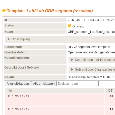
Template
Lab2Lab OBR segment (resultaat)
Id
2.16.840.1.113883.2.4.3.11.60.25
Status
Ontwerp
Naam
OBR_segment_Lab2Lab_resultaa
Omschrijving
Classificatie
HL7v2 segment level template
Open/gesloten
Open (ook andere dan gedefiniee
Koppelingen met
Koppelingen met 10 concep
Gebruikt door / Gebruikt
Gebruikt door 0 transacties 
Relatie
Specialisatie: template 2.16.840
Alles uitklappen
Alles inklappen
Item
DT
hl7v2:OBR.1
SI
hl7v2:OBR.2
EI