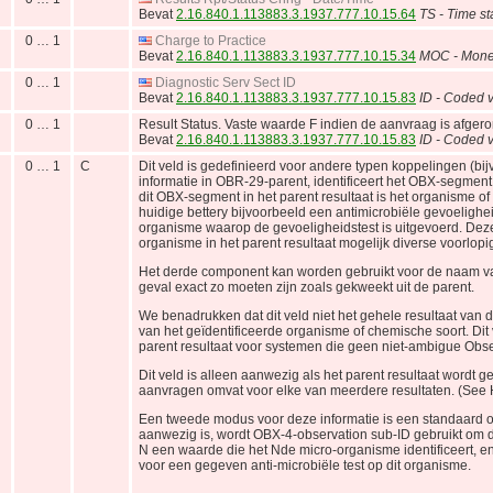
Bevat
2.16.840.1.113883.3.1937.777.10.15.64
TS - Time s
0 … 1
Charge to Practice
Bevat
2.16.840.1.113883.3.1937.777.10.15.34
MOC - Mone
0 … 1
Diagnostic Serv Sect ID
Bevat
2.16.840.1.113883.3.1937.777.10.15.83
ID - Coded v
0 … 1
Result Status. Vaste waarde F indien de aanvraag is afgero
Bevat
2.16.840.1.113883.3.1937.777.10.15.83
ID - Coded v
0 … 1
C
Dit veld is gedefinieerd voor andere typen koppelingen (bij
informatie in OBR-29-parent, identificeert het OBX-segmen
dit OBX-segment in het parent resultaat is het organisme of
huidige bettery bijvoorbeeld een antimicrobiële gevoelighe
organisme waarop de gevoeligheidstest is uitgevoerd. Dez
organisme in het parent resultaat mogelijk diverse voorlopig
Het derde component kan worden gebruikt voor de naam van 
geval exact zo moeten zijn zoals gekweekt uit de parent.
We benadrukken dat dit veld niet het gehele resultaat van 
van het geïdentificeerde organisme of chemische soort. Dit
parent resultaat voor systemen die geen niet-ambigue Obse
Dit veld is alleen aanwezig als het parent resultaat wordt 
aanvragen omvat voor elke van meerdere resultaten. (See 
Een tweede modus voor deze informatie is een standaard o
aanwezig is, wordt OBX-4-observation sub-ID gebruikt om d
N een waarde die het Nde micro-organisme identificeert,
voor een gegeven anti-microbiële test op dit organisme.