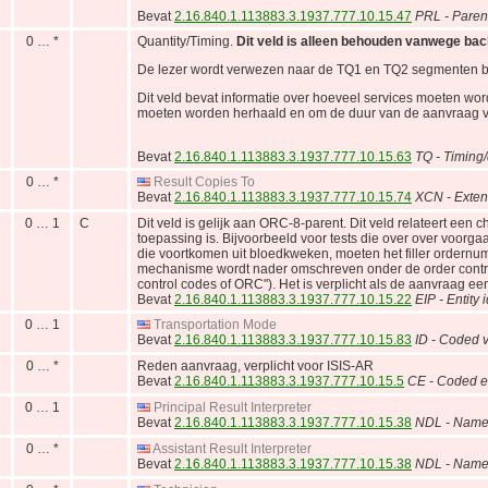
Bevat
2.16.840.1.113883.3.1937.777.10.15.47
PRL - Parent
0 … *
Quantity/Timing.
Dit veld is alleen behouden vanwege bac
De lezer wordt verwezen naar de TQ1 en TQ2 segmenten besc
Dit veld bevat informatie over hoeveel services moeten w
moeten worden herhaald en om de duur van de aanvraag va
Bevat
2.16.840.1.113883.3.1937.777.10.15.63
TQ - Timing/
0 … *
Result Copies To
Bevat
2.16.840.1.113883.3.1937.777.10.15.74
XCN - Exten
0 … 1
C
Dit veld is gelijk aan ORC-8-parent. Dit veld relateert een 
toepassing is. Bijvoorbeeld voor tests die over over voorga
die voortkomen uit bloedkweken, moeten het filler ordernu
mechanisme wordt nader omschreven onder de order control f
control codes of ORC"). Het is verplicht als de aanvraag een 
Bevat
2.16.840.1.113883.3.1937.777.10.15.22
EIP - Entity i
0 … 1
Transportation Mode
Bevat
2.16.840.1.113883.3.1937.777.10.15.83
ID - Coded v
0 … *
Reden aanvraag, verplicht voor ISIS-AR
Bevat
2.16.840.1.113883.3.1937.777.10.15.5
CE - Coded e
0 … 1
Principal Result Interpreter
Bevat
2.16.840.1.113883.3.1937.777.10.15.38
NDL - Name 
0 … *
Assistant Result Interpreter
Bevat
2.16.840.1.113883.3.1937.777.10.15.38
NDL - Name 