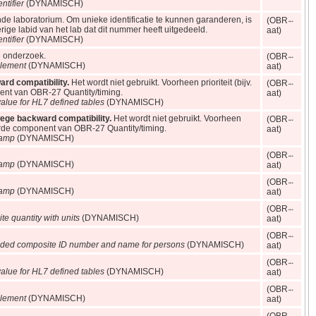
entifier
(DYNAMISCH)
nde laboratorium. Om unieke identificatie te kunnen garanderen, is
(OBR
erige labid van het lab dat dit nummer heeft uitgedeeld.
aat)
entifier
(DYNAMISCH)
e onderzoek.
(OBR
lement
(DYNAMISCH)
aat)
rd compatibility.
Het wordt niet gebruikt. Voorheen prioriteit (bijv.
(OBR
ent van OBR-27 Quantity/timing.
aat)
alue for HL7 defined tables
(DYNAMISCH)
wege backward compatibility.
Het wordt niet gebruikt. Voorheen
(OBR
erde component van OBR-27 Quantity/timing.
aat)
tamp
(DYNAMISCH)
(OBR
tamp
(DYNAMISCH)
aat)
(OBR
tamp
(DYNAMISCH)
aat)
(OBR
e quantity with units
(DYNAMISCH)
aat)
(OBR
ded composite ID number and name for persons
(DYNAMISCH)
aat)
(OBR
alue for HL7 defined tables
(DYNAMISCH)
aat)
(OBR
lement
(DYNAMISCH)
aat)