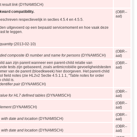
 result link
(DYNAMISCH)
kward compatibility.
(OBR
aat)
hreven respectievelijk in secties 4.5.4 en 4.5.5.
orden uitgevoerd op een bepaald servicemoment en hoe vaak deze
st te leggen.
quantity
(2013‑02‑10)
(OBR
ded composite ID number and name for persons
(DYNAMISCH)
aat)
child aan zijn parent wanneer een parent-child relatie van
(OBR
ande tests zijn gebaseerd, zoals antimicrobiële gevoeligheidstesten
aat)
mmer van de parent (bloedkweek) hier doorgeven. Het parent-child
ield notes (zie HL2v2 Sectie 4.5.1.1.1, "Table notes for order
child is.
dentifier pair
(DYNAMISCH)
(OBR
alue for HL7 defined tables
(DYNAMISCH)
aat)
(OBR
lement
(DYNAMISCH)
aat)
(OBR
with date and location
(DYNAMISCH)
aat)
(OBR
with date and location
(DYNAMISCH)
aat)