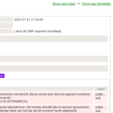
Terug naar index
<<
Terug naar templates
2015‑07‑21 17:18:50
Lab2Lab OBR segment (resultaat)
br-
Label
ert binnen het bericht. Bij de eerste keer dat het segment voorkomt,
(OBR
zovoorts.
aat)
ce ID
(DYNAMISCH)
dende laboratorium. Om unieke identificatie te kunnen garanderen,
(OBR
ijferige labid van het lab dat dit nummer heeft uitgedeeld.
aat)