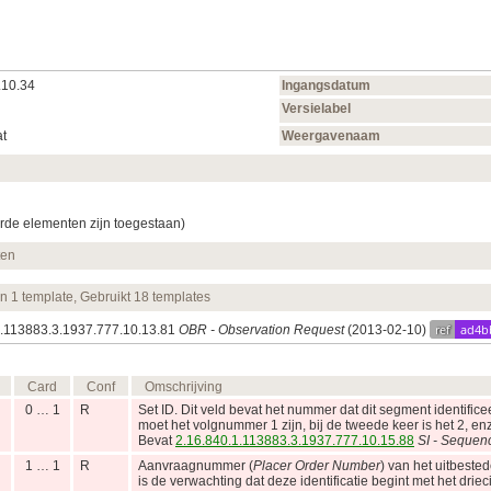
.10.34
Ingangsdatum
Versielabel
t
Weergavenaam
rde elementen zijn toegestaan)
ten
en 1 template, Gebruikt 18 templates
ref
ad4b
.1.113883.3.1937.777.10.13.81
OBR - Observation Request
(2013‑02‑10)
Card
Conf
Omschrijving
0 … 1
R
Set ID. Dit veld bevat het nummer dat dit segment identifice
moet het volgnummer 1 zijn, bij de tweede keer is het 2, en
Bevat
2.16.840.1.113883.3.1937.777.10.15.88
SI - Sequen
1 … 1
R
Aanvraagnummer (
Placer Order Number
) van het uitbeste
is de verwachting dat deze identificatie begint met het driec