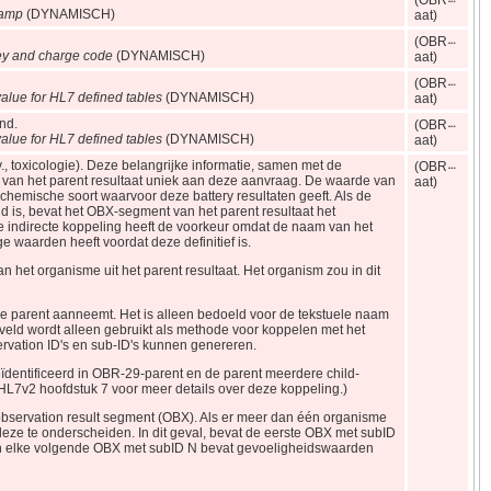
(OBR
tamp
(DYNAMISCH)
aat)
(OBR
y and charge code
(DYNAMISCH)
aat)
(OBR
alue for HL7 defined tables
(DYNAMISCH)
aat)
nd.
(OBR
alue for HL7 defined tables
(DYNAMISCH)
aat)
v., toxicologie). Deze belangrijke informatie, samen met de
(OBR
t van het parent resultaat uniek aan deze aanvraag. De waarde van
aat)
 chemische soort waarvoor deze battery resultaten geeft. Als de
id is, bevat het OBX-segment van het parent resultaat het
e indirecte koppeling heeft de voorkeur omdat de naam van het
e waarden heeft voordat deze definitief is.
het organisme uit het parent resultaat. Het organism zou in dit
de parent aanneemt. Het is alleen bedoeld voor de tekstuele naam
 veld wordt alleen gebruikt als methode voor koppelen met het
rvation ID's en sub-ID's kunnen genereren.
geïdentificeerd in OBR-29-parent en de parent meerdere child-
HL7v2 hoofdstuk 7 voor meer details over deze koppeling.)
bservation result segment (OBX). Als er meer dan één organisme
eze te onderscheiden. In dit geval, bevat de eerste OBX met subID
 en elke volgende OBX met subID N bevat gevoeligheidswaarden