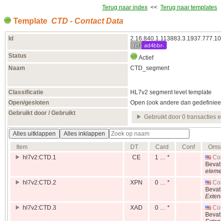
Terug naar index
<<
Terug naar templates
Template
CTD - Contact Data
Id
2.16.840.1.113883.3.1937.777.10
ref
ad4bbr-
Status
Actief
Naam
CTD_segment
Classificatie
HL7v2 segment level template
Open/gesloten
Open (ook andere dan gedefiniee
Gebruikt door / Gebruikt
Gebruikt door 0 transacties 
Alles uitklappen
Alles inklappen
Item
DT
Card
Conf
Omsc
hl7v2:CTD.1
CE
1 … *
Con
Beva
eleme
hl7v2:CTD.2
XPN
0 … *
Co
Beva
Exten
hl7v2:CTD.3
XAD
0 … *
Con
Beva