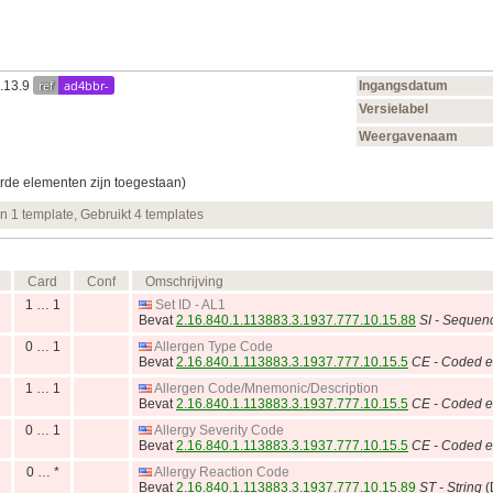
ref
ad4bbr-
0.13.9
Ingangsdatum
Versielabel
Weergavenaam
rde elementen zijn toegestaan)
en 1 template, Gebruikt 4 templates
Card
Conf
Omschrijving
1 … 1
Set ID - AL1
Bevat
2.16.840.1.113883.3.1937.777.10.15.88
SI - Sequen
0 … 1
Allergen Type Code
Bevat
2.16.840.1.113883.3.1937.777.10.15.5
CE - Coded e
1 … 1
Allergen Code/Mnemonic/Description
Bevat
2.16.840.1.113883.3.1937.777.10.15.5
CE - Coded e
0 … 1
Allergy Severity Code
Bevat
2.16.840.1.113883.3.1937.777.10.15.5
CE - Coded e
0 … *
Allergy Reaction Code
Bevat
2.16.840.1.113883.3.1937.777.10.15.89
ST - String
(