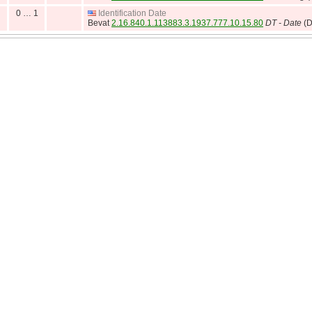
0 … 1
Identification Date
Bevat
2.16.840.1.113883.3.1937.777.10.15.80
DT - Date
(