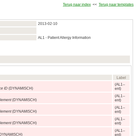
Terug naar index
<<
Terug naar templates
2013‑02‑10
AL1 - Patient Allergy Information
Label
(AL1
ce ID
(DYNAMISCH)
ent)
(AL1
lement
(DYNAMISCH)
ent)
(AL1
lement
(DYNAMISCH)
ent)
(AL1
lement
(DYNAMISCH)
ent)
(AL1
DYNAMISCH)
ent)