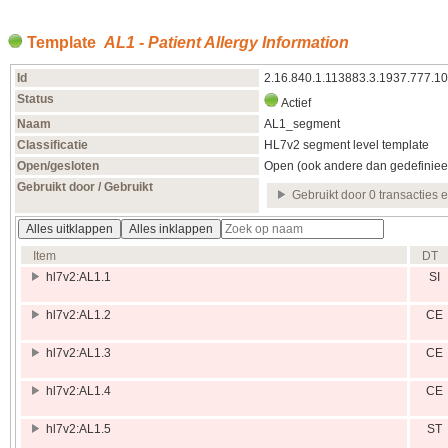
Template
AL1 - Patient Allergy Information
Id
2.16.840.1.113883.3.1937.777.1
Status
Actief
Naam
AL1_segment
Classificatie
HL7v2 segment level template
Open/gesloten
Open (ook andere dan gedefiniee
Gebruikt door / Gebruikt
Gebruikt door 0 transacties 
Alles uitklappen
Alles inklappen
Item
DT
hl7v2:AL1.1
SI
hl7v2:AL1.2
CE
hl7v2:AL1.3
CE
hl7v2:AL1.4
CE
hl7v2:AL1.5
ST